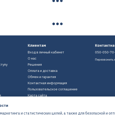
Клиентам
Контактн
Вход в личный кабинет
050-050-70
О нас
Перезвонить 
ступу
Решения
Оплата и доставка
Обмен и гарантия
Контактная информация
Пользовательское соглашение
я
Карта сайта
ости
Мы в соцсетях
 маркетинга и статистических целей, а также для безопасной и оп