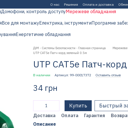
О нас
Решения
Оплата и доставка
Обмен
я
Домофони, контроль доступу
Мережеве обладнання
я
Все для монтажу
Електрика, інструменти
Програмне забе
рування
Енергетичне обладнання
ДіМ - Системы Безопасности - Главная страница
Мережеве
UTP CAT5e Патч-корд зеленый 0.5м
UTP CAT5e Патч-корд
В наличии
Артикул: 99-00017372
Оставить отзыв
34 грн
Купить
Быстрый з
Доставка
Оплата
Гарантия
Возвра
Описание