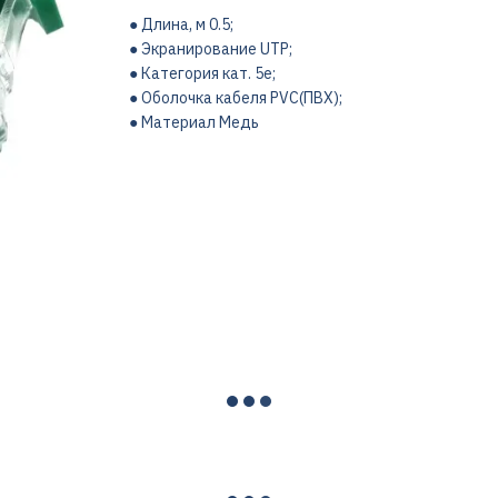
● Длина, м 0.5;
● Экранирование UTP;
● Категория кат. 5e;
● Оболочка кабеля PVC(ПВХ);
● Материал Медь