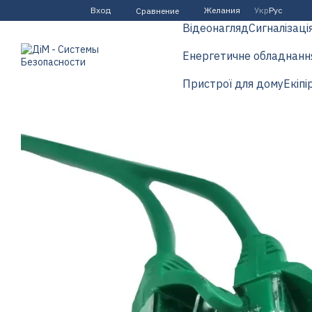
Перейти к основному контенту
Вход
Желания
Укр
Рус
Сравнение
Відеонагляд
Сигналізаці
Енергетичне обладнанн
Пристрої для дому
Екіпі