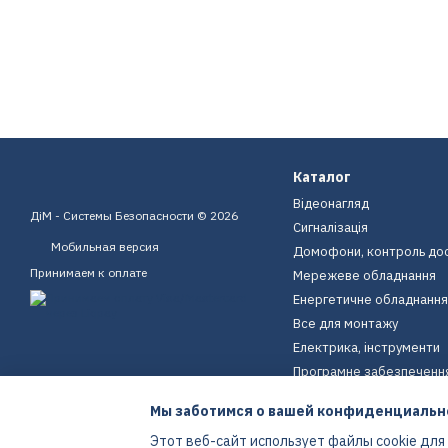
Каталог
Відеонагляд
ДіМ - Системы Безопасности © 2026
Сигналізація
Мобильная версия
Домофони, контроль до
Принимаем к оплате
Мережеве обладнання
Енергетичне обладнання
Все для монтажу
Електрика, інструменти
Програмне забезпеченн
Пристрої для дому
Мы заботимся о вашей конфиденциальн
Екіпірування
Этот веб-сайт использует файлы cookie для
Енергетичне обладнання