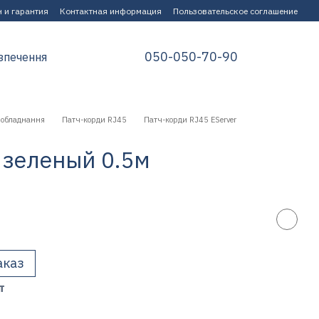
 и гарантия
Контактная информация
Пользовательское соглашение
050-050-70-90
зпечення
 обладнання
Патч-корди RJ45
Патч-корди RJ45 EServer
 зеленый 0.5м
аказ
т