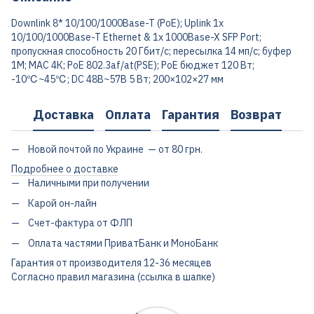
Downlink 8* 10/100/1000Base-T (PoE); Uplink 1x
10/100/1000Base-T Ethernet & 1x 1000Base-X SFP Port;
пропускная способность 20 Гбит/с; пересылка 14 мп/с; буфер
1М; МАС 4К; PoE 802.3af/at(PSE); PoE бюджет 120 Вт;
-10℃~45℃; DC 48В~57В 5 Вт; 200×102×27 мм
Доставка
Оплата
Гарантия
Возврат
Новой почтой по Украине — от 80 грн.
Подробнее о доставке
Наличными при получении
Карой он-лайн
Счет-фактура от ФЛП
Оплата частями ПриватБанк и МоноБанк
Гарантия от производителя 12-36 месяцев
Согласно правил магазина (ссылка в шапке)