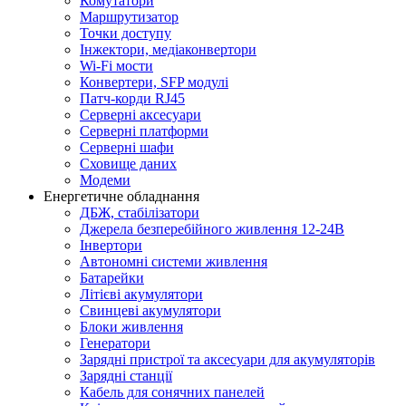
Комутатори
Маршрутизатор
Точки доступу
Інжектори, медіаконвертори
Wi-Fi мости
Конвертери, SFP модулі
Патч-корди RJ45
Серверні аксесуари
Серверні платформи
Серверні шафи
Сховище даних
Модеми
Енергетичне обладнання
ДБЖ, стабілізатори
Джерела безперебійного живлення 12-24В
Інвертори
Автономні системи живлення
Батарейки
Літієві акумулятори
Свинцеві акумулятори
Блоки живлення
Генератори
Зарядні пристрої та аксесуари для акумуляторів
Зарядні станції
Кабель для сонячних панелей