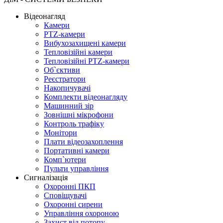
Відеонагляд
Камери
PTZ-камери
Вибухозахищені камери
Тепловізійні камери
Тепловізійні PTZ-камери
Об`єктиви
Реєстратори
Накопичувачі
Комплекти відеонагляду
Машинний зір
Зовнішні мікрофони
Контроль трафіку
Монітори
Плати відеозахоплення
Портативні камери
Комп`ютери
Пульти управління
Сигналізація
Охоронні ПКП
Сповіщувачі
Охоронні сирени
Управління охороною
Захист від потопу