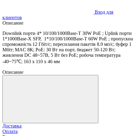
Вход для
клиентов
Описание
Downlink порти 4* 10/100/1000Base-T 30W PoE ; Uplink порти
1*1000Base-X SFP, 1*10/100/1000Base-T 60W PoE ; пропускна
спроможність 12 Гбіт/с; пересилання пакетів 8.9 мп/с; буфер 1
Мбіт; MAC 8К; PoE: 30 Вт на порт, бюджет 50-120 Вт;
живлення DC 48~57В, 5 Вт без PoE; робоча температура
-40~75℃; 163 х 110 х 46 мм
Описание
Доставка
Оплата