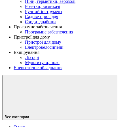
Піни, герметики, аерозолі
Розетки, вимикачі
Ручний інструмент
Садове приладдя
Сходи, драбини
Програмне забезпечення
Програмне забезпечення
Пристрої для дому
Пристрої для дому
Електровелосипеди
Екіпірування
Ліхтарі
Мультитули, ножі
Енергетичне обладнання
Все категории
О нас