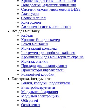
Кріплення для сонячних панелей
Повербанки, адаптери живлення
Системи накопичення енергії BESS
Аксесуари
Сонячні панелі
Контролери
Автономні системи живлення
Все для монтажу
Кабель
Кронштейни для камер
Бокси монтажні
Монтажний комплект
Інструмент для роботи з кабелем
Кронштейни для моніторів та екранів
Монтаж оптики
Прилади для налаштування
Прожектори інфрачервоні
Розподільчі коробки
Електрика, інструменти
Вилки, колодки, подовжувачі
Електроінструменти
Модульне обладнання
Модульні електрощити
Обігрівачі
Освітлення