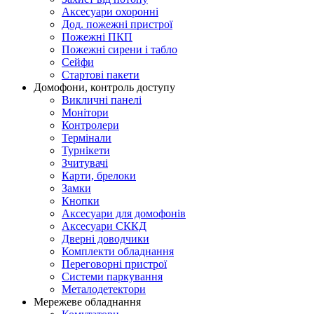
Аксесуари охоронні
Дод. пожежні пристрої
Пожежні ПКП
Пожежні сирени і табло
Сейфи
Стартові пакети
Домофони, контроль доступу
Викличні панелі
Монітори
Контролери
Термінали
Турнікети
Зчитувачі
Карти, брелоки
Замки
Кнопки
Аксесуари для домофонів
Аксесуари СККД
Дверні доводчики
Комплекти обладнання
Переговорні пристрої
Системи паркування
Металодетектори
Мережеве обладнання