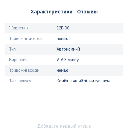
Характеристики
Отзывы
Живлення
12В DC
Тривожні виходи
немає
Тип
Автономний
Виробник
VIA Security
Тривожні входи
немає
Тип корпусу
Комбінований зі зчитувачем
Добавьте первый отзыв