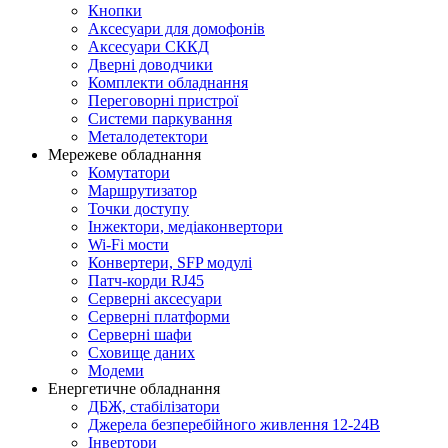
Кнопки
Аксесуари для домофонів
Аксесуари СККД
Дверні доводчики
Комплекти обладнання
Переговорні пристрої
Системи паркування
Металодетектори
Мережеве обладнання
Комутатори
Маршрутизатор
Точки доступу
Інжектори, медіаконвертори
Wi-Fi мости
Конвертери, SFP модулі
Патч-корди RJ45
Серверні аксесуари
Серверні платформи
Серверні шафи
Сховище даних
Модеми
Енергетичне обладнання
ДБЖ, стабілізатори
Джерела безперебійного живлення 12-24В
Інвертори