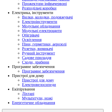
Прожектори інфрачервоні
Розподільчі коробки
Електрика, інструменти
Вилки, колодки, подовжувачі
Електроінструменти
Модульне обладнання
Модульні електрощити
Обігрівачі
Освітлення
Піни, герметики, аерозолі
Розетки, вимикачі
Ручний інструмент
Садове приладдя
Сходи, драбини
Програмне забезпечення
Програмне забезпечення
Пристрої для дому
Пристрої для дому
Електровелосипеди
Екіпірування
Ліхтарі
Мультитули, ножі
Енергетичне обладнання