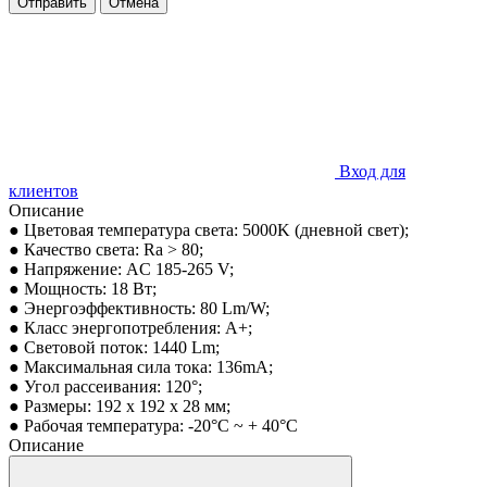
Отправить
Отмена
Вход для
клиентов
Описание
● Цветовая температура света: 5000K (дневной свет);
● Качество света: Ra > 80;
● Напряжение: AC 185-265 V;
● Мощность: 18 Вт;
● Энергоэффективность: 80 Lm/W;
● Класс энергопотребления: А+;
● Световой поток: 1440 Lm;
● Максимальная сила тока: 136mA;
● Угол рассеивания: 120°;
● Размеры: 192 x 192 x 28 мм;
● Рабочая температура: -20°C ~ + 40°С
Описание