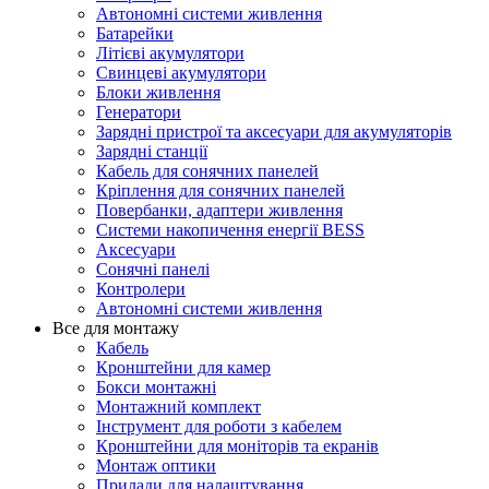
Автономні системи живлення
Батарейки
Літієві акумулятори
Свинцеві акумулятори
Блоки живлення
Генератори
Зарядні пристрої та аксесуари для акумуляторів
Зарядні станції
Кабель для сонячних панелей
Кріплення для сонячних панелей
Повербанки, адаптери живлення
Системи накопичення енергії BESS
Аксесуари
Сонячні панелі
Контролери
Автономні системи живлення
Все для монтажу
Кабель
Кронштейни для камер
Бокси монтажні
Монтажний комплект
Інструмент для роботи з кабелем
Кронштейни для моніторів та екранів
Монтаж оптики
Прилади для налаштування