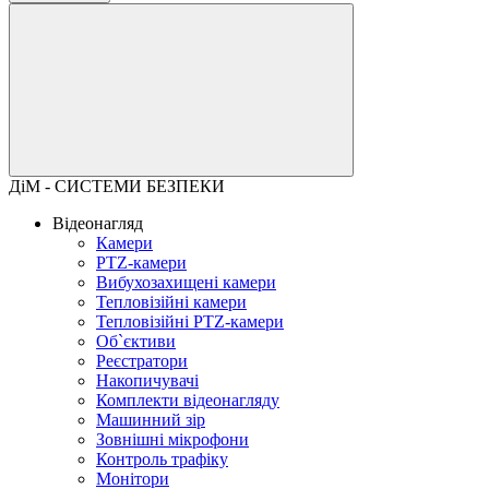
ДіМ - СИСТЕМИ БЕЗПЕКИ
Відеонагляд
Камери
PTZ-камери
Вибухозахищені камери
Тепловізійні камери
Тепловізійні PTZ-камери
Об`єктиви
Реєстратори
Накопичувачі
Комплекти відеонагляду
Машинний зір
Зовнішні мікрофони
Контроль трафіку
Монітори