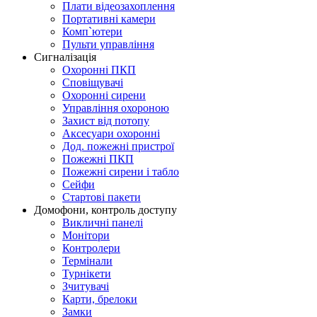
Плати відеозахоплення
Портативні камери
Комп`ютери
Пульти управління
Сигналізація
Охоронні ПКП
Сповіщувачі
Охоронні сирени
Управління охороною
Захист від потопу
Аксесуари охоронні
Дод. пожежні пристрої
Пожежні ПКП
Пожежні сирени і табло
Сейфи
Стартові пакети
Домофони, контроль доступу
Викличні панелі
Монітори
Контролери
Термінали
Турнікети
Зчитувачі
Карти, брелоки
Замки