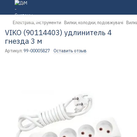
Електрика, інструменти
Вилки, колодки, подовжувачі
Вилк
VIKO (90114403) удлинитель 4
гнезда 3 м
Артикул:
99-00005827
Оставить отзыв