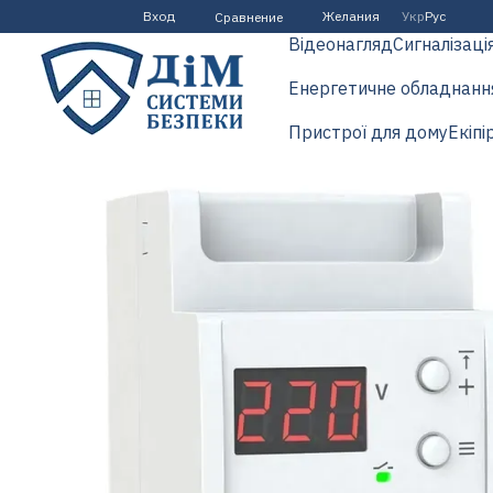
Перейти к основному контенту
Вход
Желания
Укр
Рус
Сравнение
Відеонагляд
Сигналізаці
Енергетичне обладнанн
Пристрої для дому
Екіпі