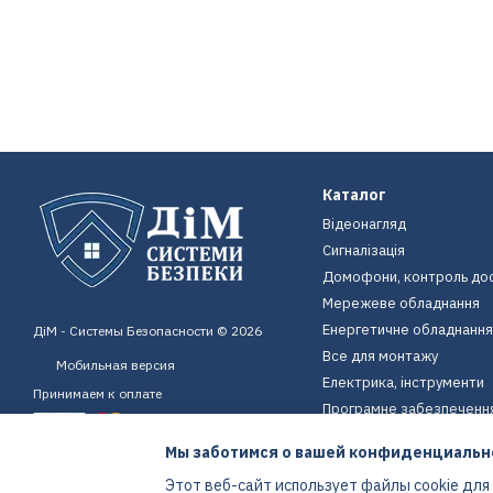
Каталог
Відеонагляд
Сигналізація
Домофони, контроль до
Мережеве обладнання
Енергетичне обладнання
ДіМ - Системы Безопасности © 2026
Все для монтажу
Мобильная версия
Електрика, інструменти
Принимаем к оплате
Програмне забезпеченн
Пристрої для дому
Мы заботимся о вашей конфиденциальн
Екіпірування
Этот веб-сайт использует файлы cookie для
Енергетичне обладнання