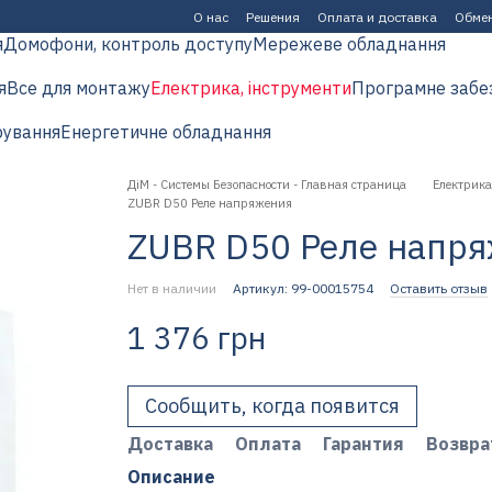
О нас
Решения
Оплата и доставка
Обмен
я
Домофони, контроль доступу
Мережеве обладнання
я
Все для монтажу
Електрика, інструменти
Програмне забе
рування
Енергетичне обладнання
ДіМ - Системы Безопасности - Главная страница
Електрика
ZUBR D50 Реле напряжения
ZUBR D50 Реле напр
Нет в наличии
Артикул: 99-00015754
Оставить отзыв
1 376 грн
Сообщить, когда появится
Доставка
Оплата
Гарантия
Возвра
Описание