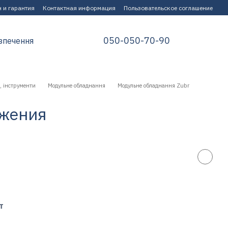
 и гарантия
Контактная информация
Пользовательское соглашение
050-050-70-90
зпечення
, інструменти
Модульне обладнання
Модульне обладнання Zubr
яжения
т