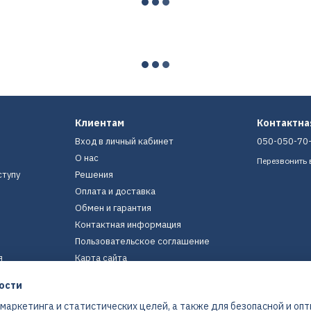
Клиентам
Контактн
Вход в личный кабинет
050-050-70
О нас
Перезвонить 
ступу
Решения
Оплата и доставка
Обмен и гарантия
Контактная информация
Пользовательское соглашение
я
Карта сайта
ости
Мы в соцсетях
 маркетинга и статистических целей, а также для безопасной и оп