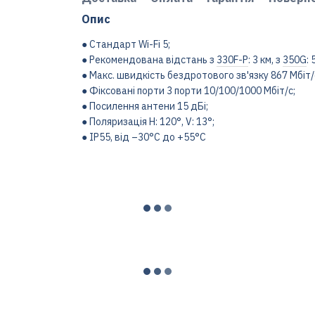
Опис
● Стандарт Wi-Fi 5;
● Рекомендована відстань з
330F-P
: 3 км, з
350G
: 
● Макс. швидкість бездротового зв'язку 867 Мбіт/
● Фіксовані порти 3 порти 10/100/1000 Мбіт/с;
● Посилення антени 15 дБі;
● Поляризація H: 120°, V: 13°;
● IP55, від –30°C до +55°C