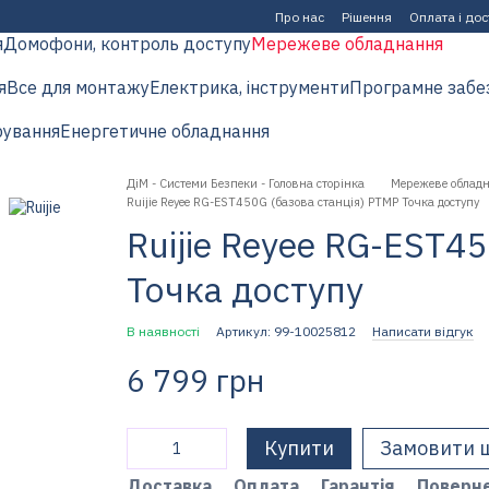
Про нас
Рішення
Оплата і до
я
Домофони, контроль доступу
Мережеве обладнання
я
Все для монтажу
Електрика, інструменти
Програмне забе
рування
Енергетичне обладнання
ДіМ - Системи Безпеки - Головна сторінка
Мережеве облад
Ruijie Reyee RG-EST450G (базова станція) PTMP Точка доступу
Ruijie Reyee RG-EST4
Точка доступу
В наявності
Артикул: 99-10025812
Написати відгук
6 799 грн
Купити
Замовити 
Доставка
Оплата
Гарантія
Поверн