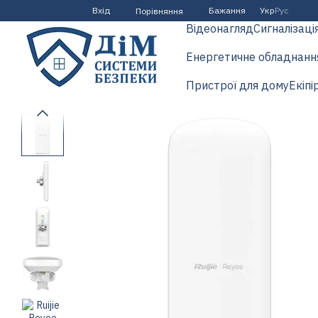
Перейти до основного контенту
Вхід
Бажання
Укр
Рус
Порівняння
Відеонагляд
Сигналізаці
Енергетичне обладнанн
Пристрої для дому
Екіпі