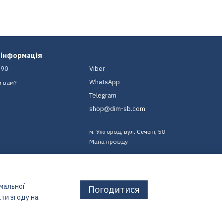
 інформація
-90
Viber
WhatsApp
и вам?
Telegram
shop@dim-sb.com
м. Ужгород, вул. Сечені, 50
Мапа проїзду
имальної
Погодитися
ти згоду на