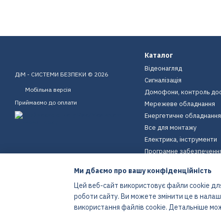
Каталог
Відеонагляд
ДіМ - СИСТЕМИ БЕЗПЕКИ © 2026
Сигналізація
Мобільна версія
Домофони, контроль до
Приймаємо до оплати
Мережеве обладнання
Енергетичне обладнання
Все для монтажу
Електрика, інструменти
Програмне забезпеченн
Пристрої для дому
Ми дбаємо про вашу конфіденційність
Екіпірування
Цей веб-сайт використовує файли cookie для
Енергетичне обладнання
роботи сайту. Ви можете змінити це в нала
Інтернет-магазин створений з Хорошоп
використання файлів cookie. Детальніше мо