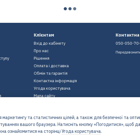
Клієнтам
Контактна
Вхід до кабінету
050-050-70
Про нас
Передзвонит
ступу
Рішення
Оплата і доставка
Обмін та гарантія
Контактна інформація
Угода користувача
я
Мапа сайту
Ми в соцмережах
 маркетингу та статистичних цілей, а також для безпечної та опт
штуваннях вашого браузера. Натисніть кнопку «Погодитися», щоб да
жна ознайомитися на сторінці
Угода користувача
.