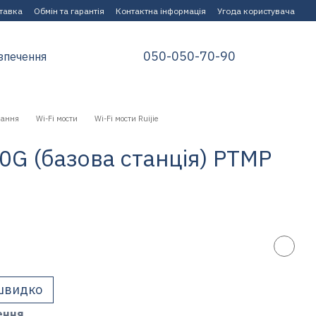
ставка
Обмін та гарантія
Контактна інформація
Угода користувача
050-050-70-90
зпечення
нання
Wi-Fi мости
Wi-Fi мости Ruijie
50G (базова станція) PTMP
швидко
ення