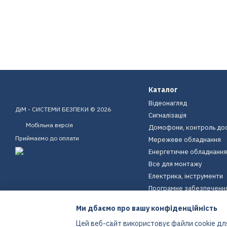
Каталог
Відеонагляд
ДіМ - СИСТЕМИ БЕЗПЕКИ © 2026
Сигналізація
Мобільна версія
Домофони, контроль до
Приймаємо до оплати
Мережеве обладнання
Енергетичне обладнання
Все для монтажу
Електрика, інструменти
Програмне забезпеченн
Пристрої для дому
Ми дбаємо про вашу конфіденційність
Екіпірування
Цей веб-сайт використовує файли cookie для
Енергетичне обладнання