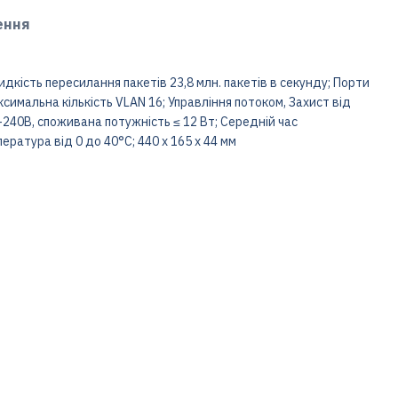
ення
идкість пересилання пакетів 23,8 млн. пакетів в секунду; Порти
симальна кількість VLAN 16; Управління потоком, Захист від
240В, споживана потужність ≤ 12 Вт; Середній час
ература від 0 до 40°С; 440 х 165 х 44 мм