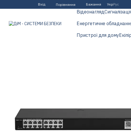
Перейти до основного контенту
Вхід
Бажання
Укр
Рус
Порівняння
Відеонагляд
Сигналізаці
Енергетичне обладнанн
Пристрої для дому
Екіпі