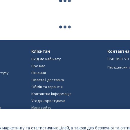
Клієнтам
Контактна
Вхід до кабінету
050-050-70
Про нас
Передзвонит
ступу
Рішення
Оплата і доставка
Обмін та гарантія
Контактна інформація
Угода користувача
я
Мапа сайту
Ми в соцмережах
 маркетингу та статистичних цілей, а також для безпечної та опт