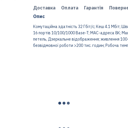
Доставка
Оплата
Гарантія
Поверн
Опис
Комутаційна здатність 32 Гбіт/с; Кеш 4.1 Мбіт; Шв
16 портів 10/100/1000 Base-T; MAC-адреса 8К; Мак
петель, Дзеркальне відображення; живлення 100-
безвідмовної роботи >200 тис. годин; Робоча темп