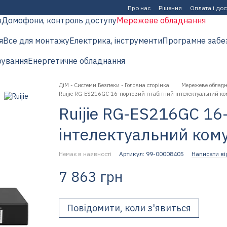
Про нас
Рішення
Оплата і до
я
Домофони, контроль доступу
Мережеве обладнання
я
Все для монтажу
Електрика, інструменти
Програмне забе
рування
Енергетичне обладнання
ДіМ - Системи Безпеки - Головна сторінка
Мережеве облад
Ruijie RG-ES216GC 16-портовий гігабітний інтелектуальний ко
Ruijie RG-ES216GC 16
інтелектуальний ком
Немає в наявності
Артикул: 99-00008405
Написати ві
7 863 грн
Повідомити, коли з'явиться