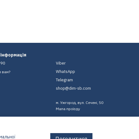
 інформація
-90
Viber
WhatsApp
и вам?
Telegram
shop@dim-sb.com
м. Ужгород, вул. Сечені, 50
Мапа проїзду
имальної
Погодитися