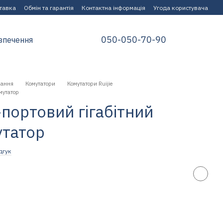
ставка
Обмін та гарантія
Контактна інформація
Угода користувача
050-050-70-90
зпечення
нання
Комутатори
Комутатори Ruijie
мутатор
-портовий гігабітний
утатор
дгук