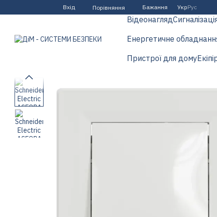
Перейти до основного контенту
Вхід
Бажання
Укр
Рус
Порівняння
Відеонагляд
Сигналізаці
Енергетичне обладнанн
Пристрої для дому
Екіпі