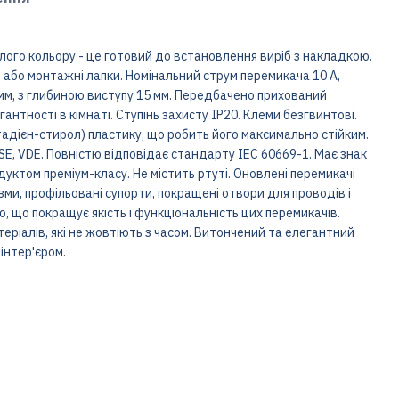
ілого кольору - це готовий до встановлення виріб з накладкою.
и або монтажні лапки. Номінальний струм перемикача 10 A,
3 мм, з глибиною виступу 15 мм. Передбачено прихований
нтності в кімнаті. Ступінь захисту IP20. Клеми безгвинтові.
адієн-стирол) пластику, що робить його максимально стійким.
SE, VDE. Повністю відповідає стандарту IEC 60669-1. Має знак
дуктом преміум-класу. Не містить ртуті. Оновлені перемикачі
зми, профільовані супорти, покращені отвори для проводів і
, що покращує якість і функціональність цих перемикачів.
теріалів, які не жовтіють з часом. Витончений та елегантний
інтер'єром.