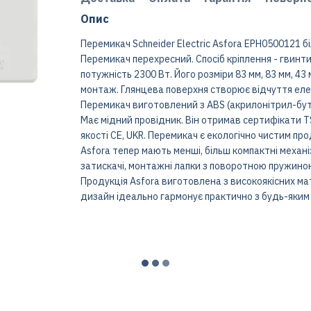
Опис
Перемикач Schneider Electric Asfora EPH0500121 б
Перемикач перехресний. Спосіб кріплення - гвинт
потужність 2300 Вт. Його розміри 83 мм, 83 мм, 4
монтаж. Глянцева поверхня створює відчуття елега
Перемикач виготовлений з ABS (акрилонітрил-бут
Має мідний провідник. Він отримав сертифікати T
якості CE, UKR. Перемикач є екологічно чистим про
Asfora тепер мають менші, більш компактні механі
затискачі, монтажні лапки з поворотною пружиною
Продукція Asfora виготовлена ​​з високоякісних ма
дизайн ідеально гармонує практично з будь-яким 