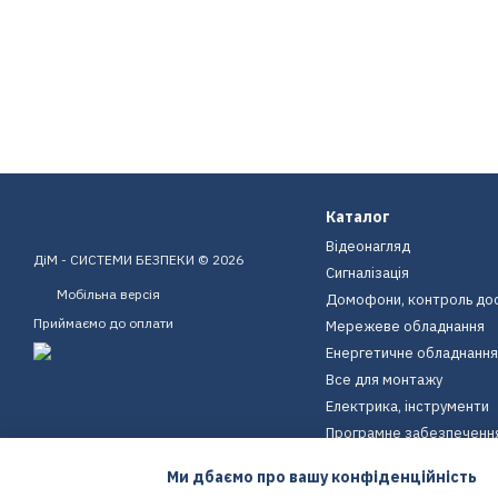
Каталог
Відеонагляд
ДіМ - СИСТЕМИ БЕЗПЕКИ © 2026
Сигналізація
Мобільна версія
Домофони, контроль до
Приймаємо до оплати
Мережеве обладнання
Енергетичне обладнання
Все для монтажу
Електрика, інструменти
Програмне забезпеченн
Пристрої для дому
Ми дбаємо про вашу конфіденційність
Екіпірування