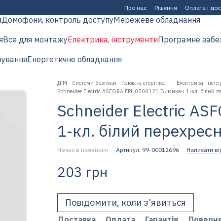
Про нас
Рішення
Оплата і до
я
Домофони, контроль доступу
Мережеве обладнання
я
Все для монтажу
Електрика, інструменти
Програмне забе
рування
Енергетичне обладнання
ДіМ - Системи Безпеки - Головна сторінка
Електрика, інстр
Schneider Electric ASFORA EPH0500121 Вимикач 1-кл. білий 
Schneider Electric 
1-кл. білий перехрес
Немає в наявності
Артикул: 99-00012696
Написати ві
203 грн
Повідомити, коли з'явиться
Доставка
Оплата
Гарантія
Поверн