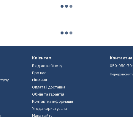
Клієнтам
Контактна
Вхід до кабінету
050-050-70
Про нас
Передзвонит
ступу
Рішення
Оплата і доставка
Обмін та гарантія
Контактна інформація
Угода користувача
я
Мапа сайту
Ми в соцмережах