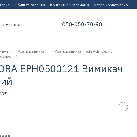
ставка
Обмін та гарантія
Контактна інформація
Угода користувача
050-050-70-90
зпечення
ументи
Розетки, вимикачі
Розетки, вимикачі Schneider Electric
перехресний
ASFORA EPH0500121 Вимикач
ний
дгук
ення