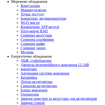
Мережеве обладнання
Комутатори
Маршрутизатор
Точки доступу
Інжектори, медіаконвертори
Wi-Fi мости
Конвертери, SFP модулі
Патч-корди RJ45
Серверні аксесуари
Серверні платформи
Серверні шафи
Сховище даних
Модеми
Енергетичне обладнання
ДБЖ, стабілізатори
Джерела безперебійного живлення 12-24В
Інвертори
Автономні системи живлення
Батарейки
Літієві акумулятори
Свинцеві акумулятори
Блоки живлення
Генератори
Зарядні пристрої та аксесуари для акумуляторів
Зарядні станції