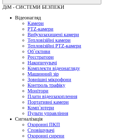
ДіМ - СИСТЕМИ БЕЗПЕКИ
Відеонагляд
Камери
PTZ-камери
Вибухозахищені камери
Тепловізійні камери
Тепловізійні PTZ-камери
Об`єктиви
Реєстратори
Накопичувачі
Комплекти відеонагляду
Машинний зір
Зовнішні мікрофони
Контроль трафіку
Монітори
Плати відеозахоплення
Портативні камери
Комп`ютери
Пульти управління
Сигналізація
Охоронні ПКП
Сповіщувачі
Охоронні сирени