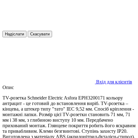
Надіслати
Скасувати
Вхід для клієнтів
Опис
TV-розетка Schneider Electric Asfora EPH3200171 кольору
антрацит - це готовий до встановлення виріб. TV-розетка –
кінцева, а штекер типу "тато" IEC 9,52 мм. Спосіб кріплення -
монтажні лапки. Розмір цієї TV-розетки становить 71 мм, 71
мм і 38 мм, з глибиною виступу 10 мм. Передбачено
прихований монтаж. Глянцеве покриття робить його яскравим
та привабливим. Клеми безгвинтові. Ступінь захисту IP20.
Виготовлена ​​з матеріалу ABS (акрилонітрил-бутадієн-стирол).