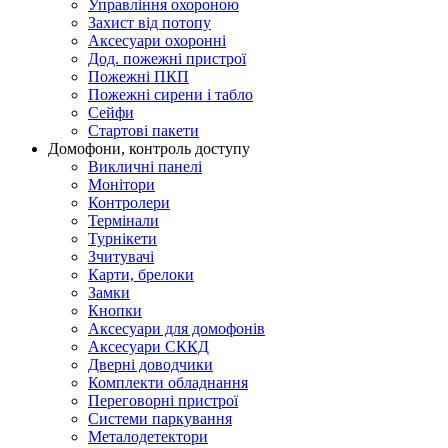
Управління охороною
Захист від потопу
Аксесуари охоронні
Дод. пожежні пристрої
Пожежні ПКП
Пожежні сирени і табло
Сейфи
Стартові пакети
Домофони, контроль доступу
Викличні панелі
Монітори
Контролери
Термінали
Турнікети
Зчитувачі
Карти, брелоки
Замки
Кнопки
Аксесуари для домофонів
Аксесуари СККД
Дверні доводчики
Комплекти обладнання
Переговорні пристрої
Системи паркування
Металодетектори