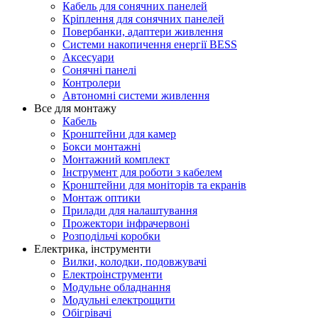
Кабель для сонячних панелей
Кріплення для сонячних панелей
Повербанки, адаптери живлення
Системи накопичення енергії BESS
Аксесуари
Сонячні панелі
Контролери
Автономні системи живлення
Все для монтажу
Кабель
Кронштейни для камер
Бокси монтажні
Монтажний комплект
Інструмент для роботи з кабелем
Кронштейни для моніторів та екранів
Монтаж оптики
Прилади для налаштування
Прожектори інфрачервоні
Розподільчі коробки
Електрика, інструменти
Вилки, колодки, подовжувачі
Електроінструменти
Модульне обладнання
Модульні електрощити
Обігрівачі