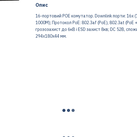
Опис
16-портовий POE комутатор. Downlink порти: 16x (10
1000M); Протокол PoE: 802.3af (PoE), 802.3at (PoE 
грозозахист до 6кВ і ESD захист 8кв; DC 52В, спо
294х180х44 мм.