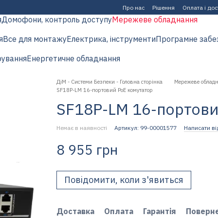
Про нас
Рішення
Оплата і до
я
Домофони, контроль доступу
Мережеве обладнання
я
Все для монтажу
Електрика, інструменти
Програмне забе
рування
Енергетичне обладнання
ДіМ - Системи Безпеки - Головна сторінка
Мережеве облад
SF18P-LM 16-портовий PoE комутатор
SF18P-LM 16-портови
Немає в наявності
Артикул: 99-00001577
Написати ві
8 955 грн
Повідомити, коли з'явиться
Доставка
Оплата
Гарантія
Поверн