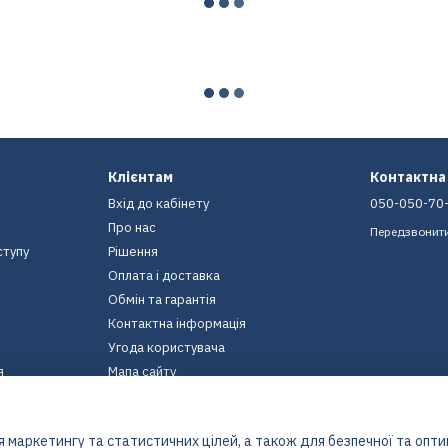
Клієнтам
Контактна
Вхід до кабінету
050-050-70
Про нас
Передзвонит
ступу
Рішення
Оплата і доставка
Обмін та гарантія
Контактна інформація
Угода користувача
я
Мапа сайту
Ми в соцмережах
 маркетингу та статистичних цілей, а також для безпечної та опт