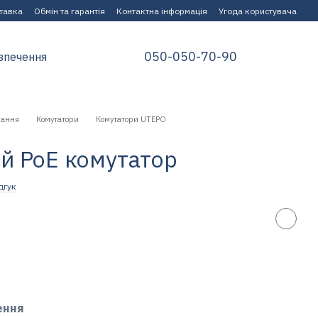
ставка
Обмін та гарантія
Контактна інформація
Угода користувача
050-050-70-90
зпечення
нання
Комутатори
Комутатори UTEPO
й PoE комутатор
дгук
ення