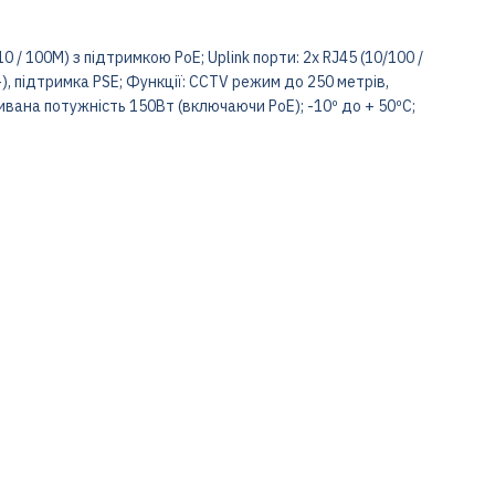
 / 100M) з підтримкою PoE; Uplink порти: 2x RJ45 (10/100 /
+), підтримка PSE; Функції: CCTV режим до 250 метрів,
живана потужність 150Вт (включаючи PoE); -10º до + 50ºC;