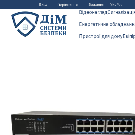
Перейти до основного контенту
Вхід
Бажання
Укр
Рус
Порівняння
Відеонагляд
Сигналізаці
Енергетичне обладнанн
Пристрої для дому
Екіпі