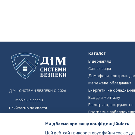
Каталог
Відеонагляд
Сигналізація
Домофони, контроль до
Мережеве обладнання
Енергетичне обладнання
ДіМ - СИСТЕМИ БЕЗПЕКИ © 2026
Все для монтажу
Мобільна версія
Електрика, інструменти
Приймаємо до оплати
Програмне забезпеченн
Пристрої для дому
Ми дбаємо про вашу конфіденційність
Екіпірування
Цей веб-сайт використовує файли cookie для
Енергетичне обладнання