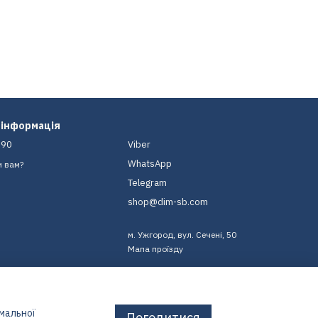
 інформація
-90
Viber
WhatsApp
и вам?
Telegram
shop@dim-sb.com
м. Ужгород, вул. Сечені, 50
Мапа проїзду
имальної
Погодитися