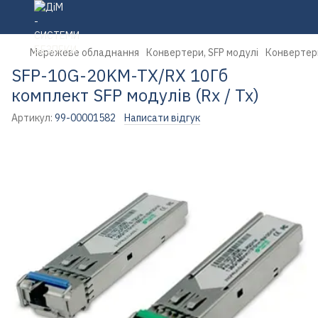
Мережеве обладнання
Конвертери, SFP модулі
Конвертери
SFP-10G-20KM-TX/RX 10Гб
комплект SFP модулів (Rx / Tx)
Артикул:
99-00001582
Написати відгук