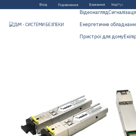
Перейти до основного контенту
Вхід
Бажання
Укр
Рус
Порівняння
Відеонагляд
Сигналізаці
Енергетичне обладнанн
Пристрої для дому
Екіпі