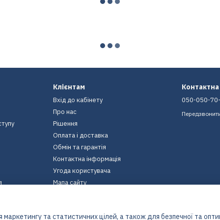
Клієнтам
Контактна
Вхід до кабінету
050-050-70
Про нас
Передзвонит
ступу
Рішення
Оплата і доставка
Обмін та гарантія
Контактна інформація
Угода користувача
я
Мапа сайту
Ми в соцмережах
 маркетингу та статистичних цілей, а також для безпечної та опт