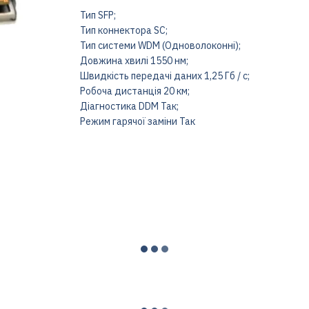
Тип SFP;
Тип коннектора SC;
Тип системи WDM (Одноволоконні);
Довжина хвилі 1550 нм;
Швидкість передачі даних 1,25 Гб / с;
Робоча дистанція 20 км;
Діагностика DDM Так;
Режим гарячої заміни Так