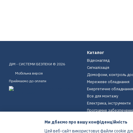
Каталог
Відеонагляд
ДіМ - СИСТЕМИ БЕЗПЕКИ © 2026
Сигналізація
Мобільна версія
Домофони, контроль до
Приймаємо до оплати
Мережеве обладнання
Енергетичне обладнання
Все для монтажу
Електрика, інструменти
Програмне забезпеченн
Пристрої для дому
Ми дбаємо про вашу конфіденційність
Екіпірування
Цей веб-сайт використовує файли cookie для
Енергетичне обладнання