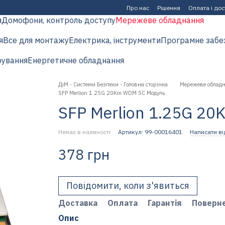
Про нас
Рішення
Оплата і до
я
Домофони, контроль доступу
Мережеве обладнання
я
Все для монтажу
Електрика, інструменти
Програмне забе
рування
Енергетичне обладнання
ДіМ - Системи Безпеки - Головна сторінка
Мережеве облад
SFP Merlion 1.25G 20Km WDM SC Модуль
SFP Merlion 1.25G 2
Немає в наявності
Артикул: 99-00016401
Написати ві
378 грн
Повідомити, коли з'явиться
Доставка
Оплата
Гарантія
Поверн
Опис