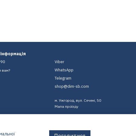
 інформація
-90
Viber
WhatsApp
и вам?
Telegram
shop@dim-sb.com
м. Ужгород, вул. Сечені, 50
Мапа проїзду
имальної
Погодитися