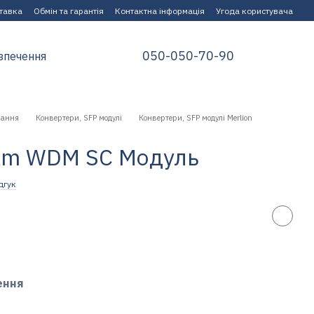
ставка
Обмін та гарантія
Контактна інформація
Угода користувача
050-050-70-90
зпечення
нання
Конвертери, SFP модулі
Конвертери, SFP модулі Merlion
0Km WDM SC Модуль
дгук
ення