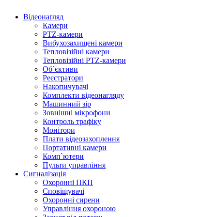
Відеонагляд
Камери
PTZ-камери
Вибухозахищені камери
Тепловізійні камери
Тепловізійні PTZ-камери
Об`єктиви
Реєстратори
Накопичувачі
Комплекти відеонагляду
Машинний зір
Зовнішні мікрофони
Контроль трафіку
Монітори
Плати відеозахоплення
Портативні камери
Комп`ютери
Пульти управління
Сигналізація
Охоронні ПКП
Сповіщувачі
Охоронні сирени
Управління охороною