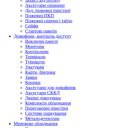
Захист від потопу
Аксесуари охоронні
Дод. пожежні пристрої
Пожежні ПКП
Пожежні сирени і табло
Сейфи
Стартові пакети
Домофони, контроль доступу
Викличні панелі
Монітори
Контролери
Термінали
Турнікети
Зчитувачі
Карти, брелоки
Замки
Кнопки
Аксесуари для домофонів
Аксесуари СККД
Дверні доводчики
Комплекти обладнання
Переговорні пристрої
Системи паркування
Металодетектори
Мережеве обладнання