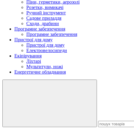
Піни, герметики, аерозолі
Розетки, вимикачі
Ручний інструмент
Садове приладдя
Сходи, драбини
Програмне забезпечення
Програмне забезпечення
Пристрої для дому
Пристрої для дому
Електровелосипеди
Екіпірування
Ліхтарі
Мультитули, ножі
Енергетичне обладнання