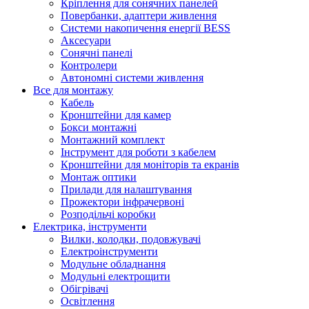
Кріплення для сонячних панелей
Повербанки, адаптери живлення
Системи накопичення енергії BESS
Аксесуари
Сонячні панелі
Контролери
Автономні системи живлення
Все для монтажу
Кабель
Кронштейни для камер
Бокси монтажні
Монтажний комплект
Інструмент для роботи з кабелем
Кронштейни для моніторів та екранів
Монтаж оптики
Прилади для налаштування
Прожектори інфрачервоні
Розподільчі коробки
Електрика, інструменти
Вилки, колодки, подовжувачі
Електроінструменти
Модульне обладнання
Модульні електрощити
Обігрівачі
Освітлення