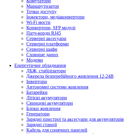
Комутатори
Маршрутизатор
Точки доступу
Інжектори, медіаконвертори
Wi-Fi мости
Конвертери, SFP модулі
Патч-корди RJ45
Серверні аксесуари
Серверні платформи
Серверні шафи
Сховище даних
Модеми
Енергетичне обладнання
ДБЖ, стабілізатори
Джерела безперебійного живлення 12-24В
Інвертори
Автономні системи живлення
Батарейки
Літієві акумулятори
Свинцеві акумулятори
Блоки живлення
Генератори
Зарядні пристрої та аксесуари для акумуляторів
Зарядні станції
Кабель для сонячних панелей