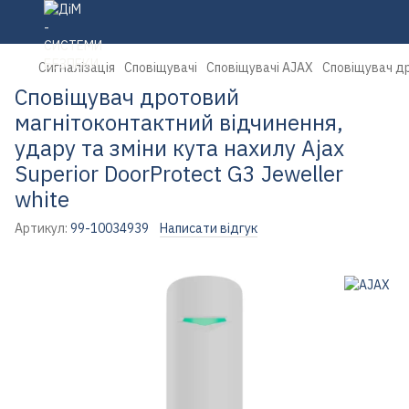
Сигналізація
Сповіщувачі
Сповіщувачі AJAX
Сповіщувач др
Сповіщувач дротовий
магнітоконтактний відчинення,
удару та зміни кута нахилу Ajax
Superior DoorProtect G3 Jeweller
white
Артикул:
99-10034939
Написати відгук