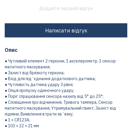
Додайте перший відгук
Написати відгук
Опис
● Чутливий елемент 2 геркони, 1 акселерометр, 1 сенсор
магнітного маскування;
● Захист від брязкоту геркона;
● Вхід для підʼєднання додаткового датчика;
● Чутливість датчика удару 3 рівні;
● Опція пропуску одиночного удару;
● Поріг спрацювання сенсора нахилу від 5° до 25°;
● Сповіщення про відчинення, Тривога тампера, Сенсор
магнітного маскування, Утримувальний гвинт, Захист від
підміни, Виявлення втрати звʼязку;
● 1 × CR123A;
● 103 × 22 × 21 мм