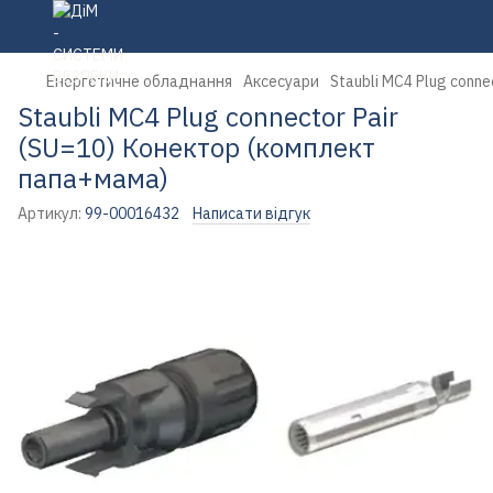
Енергетичне обладнання
Аксесуари
Staubli MC4 Plug conn
Staubli MC4 Plug connector Pair
(SU=10) Конектор (комплект
папа+мама)
Артикул:
99-00016432
Написати відгук