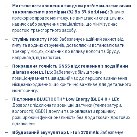
Миттєве встановлення завдяки роз'ємам-затискачам
та компактним розмірам (92.5 x 57.6 x 14 мм):
Значно
прискорює процес монтажу, не вимагаючи спеціальних
навичок або залучення спеціалістів, що мінімізує час
простою транспортного засобу.
Ступінь захисту IP65:
Забезпечує надійний захист від
пилу та водних струменів, дозволяючи встановлювати
трекер у місцях, схильних до впливу вологи та бруду,
наприклад, під капотом.
Покращена точність GNSS відстеження з подвійним
діапазоном L1 і L5:
Забезпечує більш точне
позиціонування та швидший час до першого визначення
місцезнаходження, що критично важливе для детального
моніторингу.
Підтримка BLUETOOTH® Low Energy (BLE 4.0 + LE):
Дозволяє підключати зовнішні датчики (температури,
вологості), OBDII донгли та оновлювати прошивку,
розширюючи функціональність без додаткових дротових
підключень.
Вбудований акумулятор Li-Ion 170 mAh:
Забезпечує