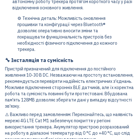
автономну роботу трекера протягом короткого часу у разі
відключення основного живлення.
⚙️ Технічна деталь: Можливість оновлення
прошивки та конфігурації через Bluetooth®
дозволяє оперативно вносити зміни та
покращувати функціональність пристроїв без
необхідності фізичного підключення до кожного
трекера.
🔧 Інсталяція та сумісність
Пристрій призначений для підключення до постійного
живлення 10-30 В DC. Незважаючи на простоту встановлення,
рекомендується перевіряти надійність електричних з'єднань.
Можливе підключення сторонніх BLE датчиків, але їх коректна
робота та сумісність повинні бути протестовані. Вбудована
пам'ять 128MB дозволяє зберігати дані у випадку відсутності
зв'язку.
⚠️ Важливо перед замовленням: Переконайтесь, що наявність
мережі 4G LTE Cat M1 забезпечує покриття у регіоні
використання трекера. Акумулятор пристрою розрахований
на роботу в діапазоні температур від 0 °C до +40 °C, що слід