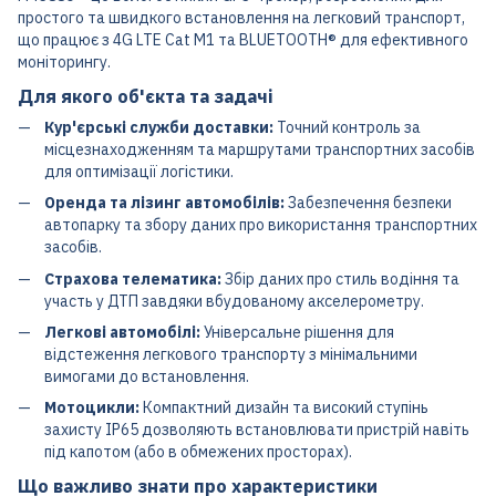
простого та швидкого встановлення на легковий транспорт,
що працює з 4G LTE Cat M1 та BLUETOOTH® для ефективного
моніторингу.
Для якого об'єкта та задачі
Кур'єрські служби доставки:
Точний контроль за
місцезнаходженням та маршрутами транспортних засобів
для оптимізації логістики.
Оренда та лізинг автомобілів:
Забезпечення безпеки
автопарку та збору даних про використання транспортних
засобів.
Страхова телематика:
Збір даних про стиль водіння та
участь у ДТП завдяки вбудованому акселерометру.
Легкові автомобілі:
Універсальне рішення для
відстеження легкового транспорту з мінімальними
вимогами до встановлення.
Мотоцикли:
Компактний дизайн та високий ступінь
захисту IP65 дозволяють встановлювати пристрій навіть
під капотом (або в обмежених просторах).
Що важливо знати про характеристики