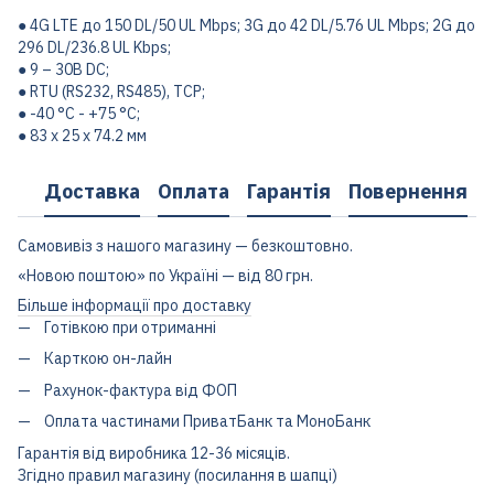
● 4G LTE до 150 DL/50 UL Mbps; 3G до 42 DL/5.76 UL Mbps; 2G до
296 DL/236.8 UL Kbps;
● 9 – 30В DC;
● RTU (RS232, RS485), TCP;
● -40 °C - +75 °C;
● 83 x 25 x 74.2 мм
Доставка
Оплата
Гарантія
Повернення
Самовивіз з нашого магазину — безкоштовно.
«Новою поштою» по Україні — від 80 грн.
Більше інформації про доставку
Готівкою при отриманні
Карткою он-лайн
Рахунок-фактура від ФОП
Оплата частинами ПриватБанк та МоноБанк
Гарантія від виробника 12-36 місяців.
Згідно правил магазину (посилання в шапці)