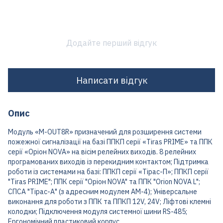
Додайте перший відгук
Написати відгук
Опис
Модуль «M-OUT8R» призначений для розширення системи
пожежної сигналізації на базі ППКП серії «Tiras PRIME» та ППК
серії «Оріон NOVA» на вісім релейних виходів. 8 релейних
програмованих виходів із перекидним контактом; Підтримка
роботи із системами на базі: ППКП серії «Тірас-П»; ППКП серії
"Tiras PRIME"; ППК серії "Оріон NOVA" та ППК "Orion NOVA L";
СПСА "Тірас-А" (з адресним модулем АМ-4); Універсальне
виконання для роботи з ППК та ППКП 12V, 24V; Ліфтові клемні
колодки; Підключення модуля системної шини RS-485;
Ергономічний пластиковий корпус.