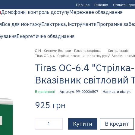
Про нас
Рішення
Оплата і до
я
Домофони, контроль доступу
Мережеве обладнання
я
Все для монтажу
Електрика, інструменти
Програмне забе
рування
Енергетичне обладнання
ДіМ - Системи Безпеки - Головна сторінка
Сигналізація
Tiras ОС-6.4 "Стрілка-покажчи напрямку руху" Вказівник сві
Tiras ОС-6.4 "Стрілк
Вказівник світловий 
В наявності
Артикул: 99-00006807
Написати відгук
925 грн
Купити
В кредит