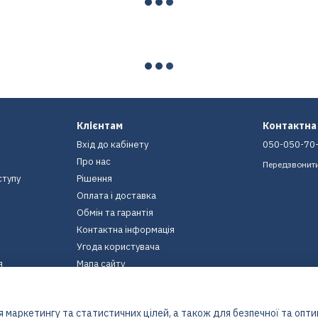
Клієнтам
Контактна
Вхід до кабінету
050-050-70
Про нас
Передзвонит
ступу
Рішення
Оплата і доставка
Обмін та гарантія
Контактна інформація
Угода користувача
я
Мапа сайту
Ми в соцмережах
 маркетингу та статистичних цілей, а також для безпечної та опт