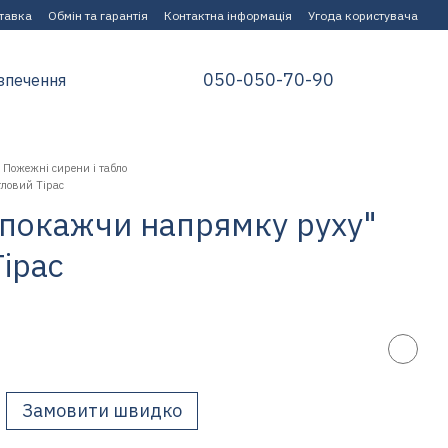
ставка
Обмін та гарантія
Контактна інформація
Угода користувача
050-050-70-90
зпечення
Пожежні сирени і табло
тловий Тірас
а-покажчи напрямку руху"
Тірас
Замовити швидко