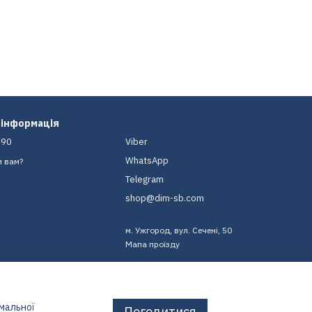
 інформація
-90
Viber
WhatsApp
и вам?
Telegram
shop@dim-sb.com
м. Ужгород, вул. Сечені, 50
Мапа проїзду
имальної
Погодитися