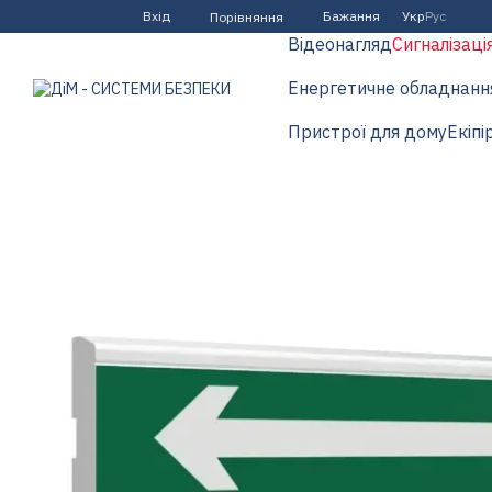
Перейти до основного контенту
Вхід
Бажання
Укр
Рус
Порівняння
Відеонагляд
Сигналізаці
Енергетичне обладнанн
Пристрої для дому
Екіпі