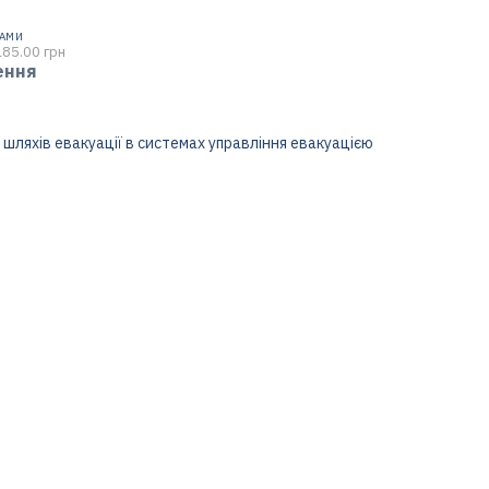
НАМИ
185.00 грн
ення
шляхів евакуації в системах управління евакуацією