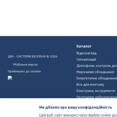
Каталог
Відеонагляд
ДіМ - СИСТЕМИ БЕЗПЕКИ © 2026
Сигналізація
Мобільна версія
Домофони, контроль до
Приймаємо до оплати
Мережеве обладнання
Енергетичне обладнання
Все для монтажу
Електрика, інструменти
Програмне забезпеченн
Пристрої для дому
Ми дбаємо про вашу конфіденційність
Екіпірування
Цей веб-сайт використовує файли cookie для
Енергетичне обладнання