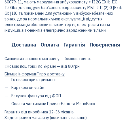
60079-11, мають маркування вибухозахисту « II 2G EX ib IIC
T5 Gb» для модуля бар’єрного іскрозахисту МБІ-2 II (2) G [Ex ib
Gb] IIC та призначені для установки у вибухонебезпечних
зонах, де за нормальних умов експлуатації відсутня
електризація оболонки шляхом тертя, електростатична
індукція, зіткнення з електрично зарядженими тілами.
Доставка
Оплата
Гарантія
Повернення
Самовивіз з нашого магазину — безкоштовно.
«Новою поштою» по Україні — від 80 грн.
Більше інформації про доставку
Готівкою при отриманні
Карткою он-лайн
Рахунок-фактура від ФОП
Оплата частинами ПриватБанк та МоноБанк
Гарантія від виробника 12-36 місяців.
Згідно правил магазину (посилання в шапці)