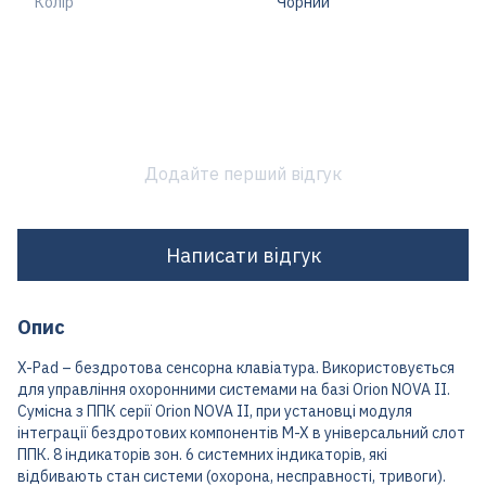
Колір
Чорний
Додайте перший відгук
Написати відгук
Опис
X-Pad – бездротова сенсорна клавіатура. Використовується
для управління охоронними системами на базі Orion NOVA II.
Сумісна з ППК серії Orion NOVA II, при установці модуля
інтеграції бездротових компонентів M-X в універсальний слот
ППК. 8 індикаторів зон. 6 системних індикаторів, які
відбивають стан системи (охорона, несправності, тривоги).