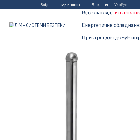
Перейти до основного контенту
Вхід
Бажання
Укр
Рус
Порівняння
Відеонагляд
Сигналізаці
Енергетичне обладнанн
Пристрої для дому
Екіпі