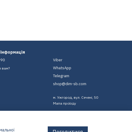
 інформація
-90
Viber
WhatsApp
и вам?
Telegram
shop@dim-sb.com
м. Ужгород, вул. Сечені, 50
Мапа проїзду
имальної
Погодитися