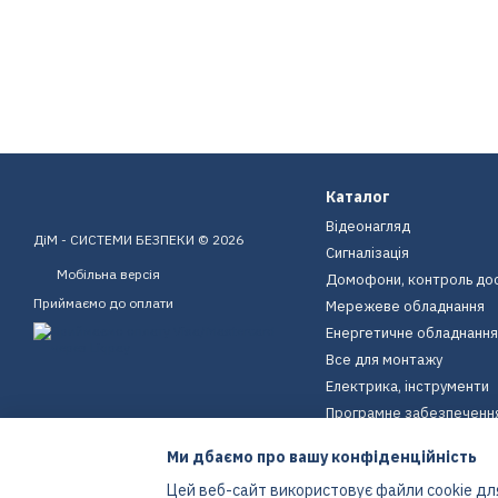
Каталог
Відеонагляд
ДіМ - СИСТЕМИ БЕЗПЕКИ © 2026
Сигналізація
Мобільна версія
Домофони, контроль до
Приймаємо до оплати
Мережеве обладнання
Енергетичне обладнання
Все для монтажу
Електрика, інструменти
Програмне забезпеченн
Пристрої для дому
Ми дбаємо про вашу конфіденційність
Екіпірування
Цей веб-сайт використовує файли cookie для
Енергетичне обладнання