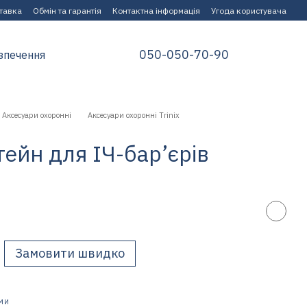
ставка
Обмін та гарантія
Контактна інформація
Угода користувача
050-050-70-90
зпечення
Аксесуари охоронні
Аксесуари охоронні Trinix
тейн для ІЧ-бар’єрів
Замовити швидко
МИ