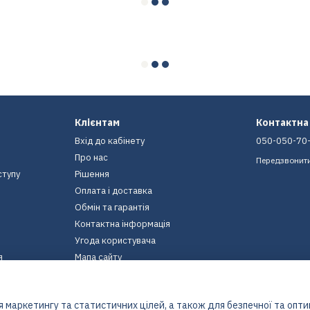
Клієнтам
Контактна
Вхід до кабінету
050-050-70
Про нас
Передзвонит
ступу
Рішення
Оплата і доставка
Обмін та гарантія
Контактна інформація
Угода користувача
я
Мапа сайту
Ми в соцмережах
 маркетингу та статистичних цілей, а також для безпечної та опт