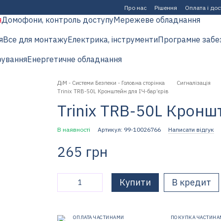
Про нас
Рішення
Оплата і до
я
Домофони, контроль доступу
Мережеве обладнання
я
Все для монтажу
Електрика, інструменти
Програмне забе
рування
Енергетичне обладнання
ДіМ - Системи Безпеки - Головна сторінка
Сигналізація
Trinix TRB-50L Кронштейн для ІЧ-бар’єрів
Trinix TRB-50L Кронш
В наявності
Артикул: 99-10026766
Написати відгук
265 грн
Купити
В кредит
ОПЛАТА ЧАСТИНАМИ
ПОКУПКА ЧАСТИНА