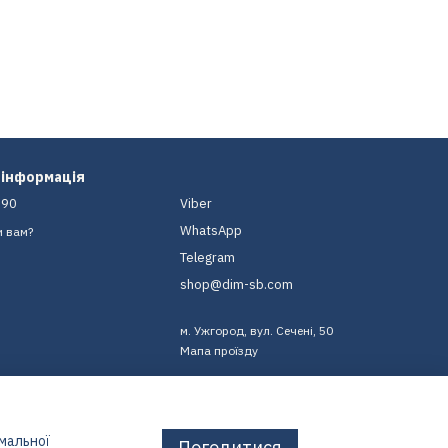
 інформація
-90
Viber
WhatsApp
и вам?
Telegram
shop@dim-sb.com
м. Ужгород, вул. Сечені, 50
Мапа проїзду
имальної
Погодитися