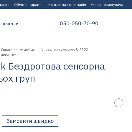
ставка
Обмін та гарантія
Контактна інформація
Угода користувача
050-050-70-90
зпечення
Управління охороною
Управління охороною U-PROX
тирьох груп
ck Бездротова сенсорна
ьох груп
Замовити швидко