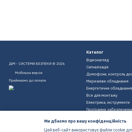
Каталог
Відеонагляд
ДіМ - СИСТЕМИ БЕЗПЕКИ © 2026
Сигналізація
Мобільна версія
Домофони, контроль до
Приймаємо до оплати
Мережеве обладнання
Енергетичне обладнання
Все для монтажу
Електрика, інструменти
Програмне забезпеченн
Пристрої для дому
Ми дбаємо про вашу конфіденційність
Екіпірування
Цей веб-сайт використовує файли cookie для
Енергетичне обладнання