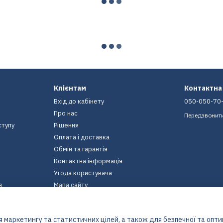
Клієнтам
Контактна
Вхід до кабінету
050-050-70
Про нас
Передзвонит
ступу
Рішення
Оплата і доставка
Обмін та гарантія
Контактна інформація
Угода користувача
я
Мапа сайту
Ми в соцмережах
 маркетингу та статистичних цілей, а також для безпечної та опт