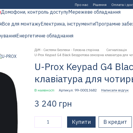
Про нас
Рішення
Оплата і до
я
Домофони, контроль доступу
Мережеве обладнання
я
Все для монтажу
Електрика, інструменти
Програмне забе
рування
Енергетичне обладнання
ДіМ - Системи Безпеки - Головна сторінка
Сигналізація
U-Prox Keypad G4 Black Бездротова сенсорна клавіатура для чо
U-Prox Keypad G4 Bla
клавіатура для чотир
В наявності
Артикул: 99-00013682
Написати відгук
3 240 грн
Купити
В кредит