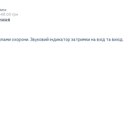
НАМИ
648.00 грн
ення
пами охорони. Звуковий індикатор затримки на вхід та вихід.