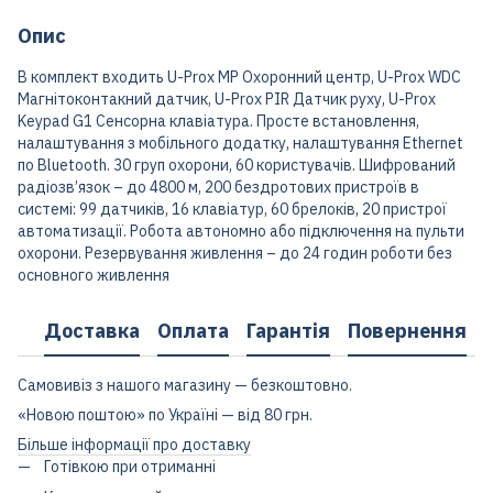
Опис
В комплект входить U-Prox MP Охоронний центр, U-Prox WDC
Магнітоконтакний датчик, U-Prox PIR Датчик руху, U-Prox
Keypad G1 Сенсорна клавіатура. Просте встановлення,
налаштування з мобільного додатку, налаштування Ethernet
по Bluetooth. 30 груп охорони, 60 користувачів. Шифрований
радіозв’язок – до 4800 м, 200 бездротових пристроїв в
системі: 99 датчиків, 16 клавіатур, 60 брелоків, 20 пристрої
автоматизації. Робота автономно або підключення на пульти
охорони. Резервування живлення – до 24 годин роботи без
основного живлення
Доставка
Оплата
Гарантія
Повернення
Самовивіз з нашого магазину — безкоштовно.
«Новою поштою» по Україні — від 80 грн.
Більше інформації про доставку
Готівкою при отриманні