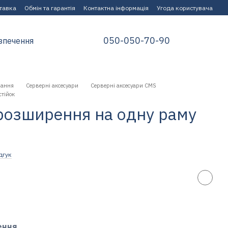
ставка
Обмін та гарантія
Контактна інформація
Угода користувача
050-050-70-90
зпечення
нання
Серверні аксесуари
Серверні аксесуари CMS
тійок
розширення на одну раму
дгук
ення