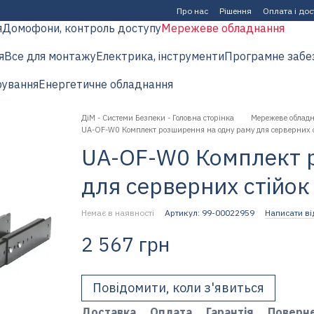
Про нас
Рішення
Оплата і до
я
Домофони, контроль доступу
Мережеве обладнання
я
Все для монтажу
Електрика, інструменти
Програмне забе
рування
Енергетичне обладнання
ДіМ - Системи Безпеки - Головна сторінка
Мережеве облад
UA-OF-W0 Комплект розширення на одну раму для серверних с
UA-OF-W0 Комплект 
для серверних стійок
Немає в наявності
Артикул: 99-00022959
Написати ві
2 567 грн
Повідомити, коли з'явиться
Доставка
Оплата
Гарантія
Поверн