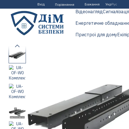
Перейти до основного контенту
Вхід
Бажання
Укр
Рус
Порівняння
Відеонагляд
Сигналізаці
Енергетичне обладнанн
Пристрої для дому
Екіпі