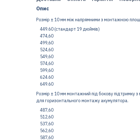
Опис
Розмір ± 10 мм між напрямними з монтажною пло
449.60 (стандарт 19 дюймів)
474,60
499,60
524,60
549,60
574,60
599,60
624.60
649.60
Розмір ± 10 мм монтажний під бокову підтримку з
для горизонтального монтажу акумулятора.
487,60
512,60
537,60
562,60
587,60