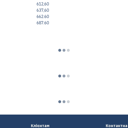
612,60
637,60
662.60
687.60
Клієнтам
Контактна