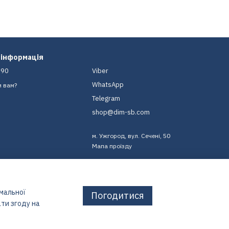
 інформація
-90
Viber
WhatsApp
и вам?
Telegram
shop@dim-sb.com
м. Ужгород, вул. Сечені, 50
Мапа проїзду
имальної
Погодитися
ти згоду на