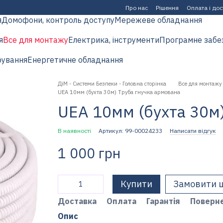
Про нас
Рішення
Оплата і до
я
Домофони, контроль доступу
Мережеве обладнання
я
Все для монтажу
Електрика, інструменти
Програмне забе
рування
Енергетичне обладнання
ДіМ - Системи Безпеки - Головна сторінка
Все для монтажу
UEA 10мм (бухта 30м) Труба гнучка армована
UEA 10мм (бухта 30м
В наявності
Артикул: 99-00024233
Написати відгук
1 000 грн
Купити
Замовити 
Доставка
Оплата
Гарантія
Поверн
Опис