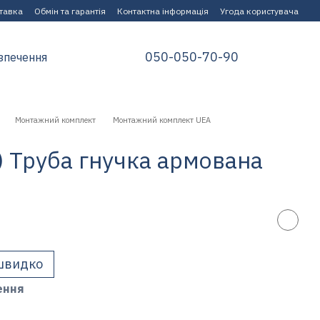
ставка
Обмін та гарантія
Контактна інформація
Угода користувача
050-050-70-90
зпечення
Монтажний комплект
Монтажний комплект UEA
) Труба гнучка армована
швидко
ення