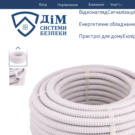
Перейти до основного контенту
Вхід
Бажання
Укр
Рус
Порівняння
Відеонагляд
Сигналізаці
Енергетичне обладнанн
Пристрої для дому
Екіпі