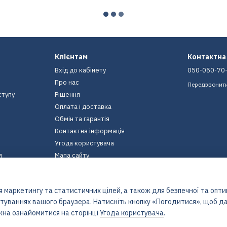
Клієнтам
Контактна
Вхід до кабінету
050-050-70
Про нас
Передзвонит
ступу
Рішення
Оплата і доставка
Обмін та гарантія
Контактна інформація
Угода користувача
я
Мапа сайту
Ми в соцмережах
 маркетингу та статистичних цілей, а також для безпечної та опт
штуваннях вашого браузера. Натисніть кнопку «Погодитися», щоб да
жна ознайомитися на сторінці
Угода користувача
.