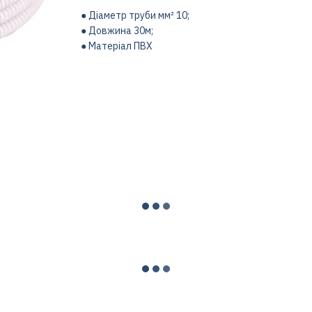
● Діаметр труби мм² 10;
● Довжина 30м;
● Матеріал ПВХ