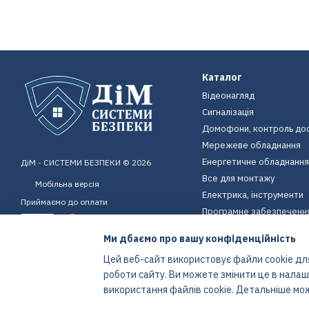
Каталог
Відеонагляд
Сигналізація
Домофони, контроль до
Мережеве обладнання
Енергетичне обладнання
ДіМ - СИСТЕМИ БЕЗПЕКИ © 2026
Все для монтажу
Мобільна версія
Електрика, інструменти
Приймаємо до оплати
Програмне забезпеченн
Пристрої для дому
Ми дбаємо про вашу конфіденційність
Екіпірування
Цей веб-сайт використовує файли cookie для
Енергетичне обладнання
роботи сайту. Ви можете змінити це в нала
Інтернет-магазин створений з Хорошоп
використання файлів cookie. Детальніше мо