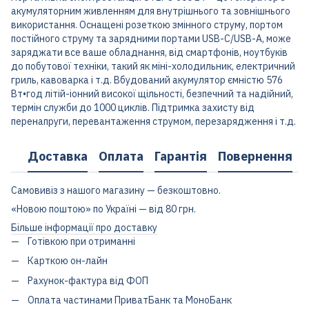
акумуляторним живленням для внутрішнього та зовнішнього
використання. Оснащені розеткою змінного струму, портом
постійного струму та зарядними портами USB-C/USB-A, може
заряджати все ваше обладнання, від смартфонів, ноутбуків
до побутової техніки, такий як міні-холодильник, електричний
гриль, кавоварка і т.д. Вбудований акумулятор ємністю 576
Вт•год літій-іонний високої щільності, безпечний та надійний,
термін служби до 1000 циклів. Підтримка захисту від
перенапруги, перевантаження струмом, перезарядження і т.д.
Доставка
Оплата
Гарантія
Повернення
Самовивіз з нашого магазину — безкоштовно.
«Новою поштою» по Україні — від 80 грн.
Більше інформації про доставку
Готівкою при отриманні
Карткою он-лайн
Рахунок-фактура від ФОП
Оплата частинами ПриватБанк та МоноБанк