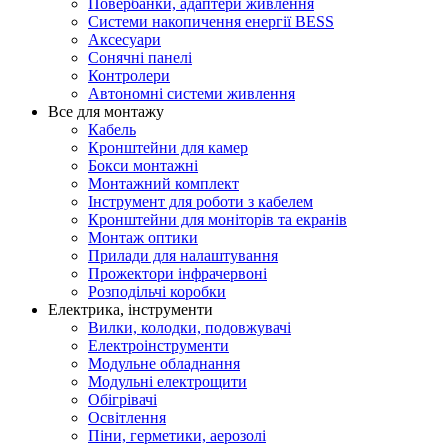
Повербанки, адаптери живлення
Системи накопичення енергії BESS
Аксесуари
Сонячні панелі
Контролери
Автономні системи живлення
Все для монтажу
Кабель
Кронштейни для камер
Бокси монтажні
Монтажний комплект
Інструмент для роботи з кабелем
Кронштейни для моніторів та екранів
Монтаж оптики
Прилади для налаштування
Прожектори інфрачервоні
Розподільчі коробки
Електрика, інструменти
Вилки, колодки, подовжувачі
Електроінструменти
Модульне обладнання
Модульні електрощити
Обігрівачі
Освітлення
Піни, герметики, аерозолі