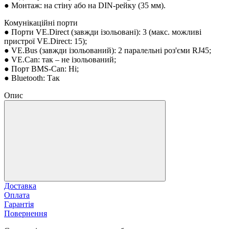
● Монтаж: на стіну або на DIN-рейку (35 мм).
Комунікаційні порти
● Порти VE.Direct (завжди ізольовані): 3 (макс. можливі
пристрої VE.Direct: 15);
● VE.Bus (завжди ізольований): 2 паралельні роз'єми RJ45;
● VE.Can: так – не ізольований;
● Порт BMS-Can: Ні;
● Bluetooth: Так
Опис
Доставка
Оплата
Гарантія
Повернення