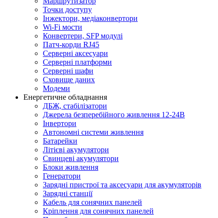
Маршрутизатор
Точки доступу
Інжектори, медіаконвертори
Wi-Fi мости
Конвертери, SFP модулі
Патч-корди RJ45
Серверні аксесуари
Серверні платформи
Серверні шафи
Сховище даних
Модеми
Енергетичне обладнання
ДБЖ, стабілізатори
Джерела безперебійного живлення 12-24В
Інвертори
Автономні системи живлення
Батарейки
Літієві акумулятори
Свинцеві акумулятори
Блоки живлення
Генератори
Зарядні пристрої та аксесуари для акумуляторів
Зарядні станції
Кабель для сонячних панелей
Кріплення для сонячних панелей