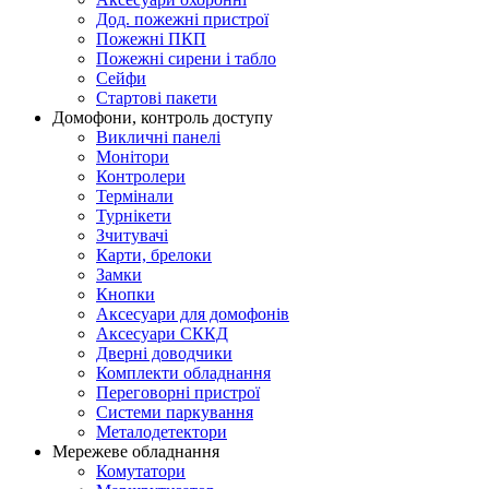
Дод. пожежні пристрої
Пожежні ПКП
Пожежні сирени і табло
Сейфи
Стартові пакети
Домофони, контроль доступу
Викличні панелі
Монітори
Контролери
Термінали
Турнікети
Зчитувачі
Карти, брелоки
Замки
Кнопки
Аксесуари для домофонів
Аксесуари СККД
Дверні доводчики
Комплекти обладнання
Переговорні пристрої
Системи паркування
Металодетектори
Мережеве обладнання
Комутатори