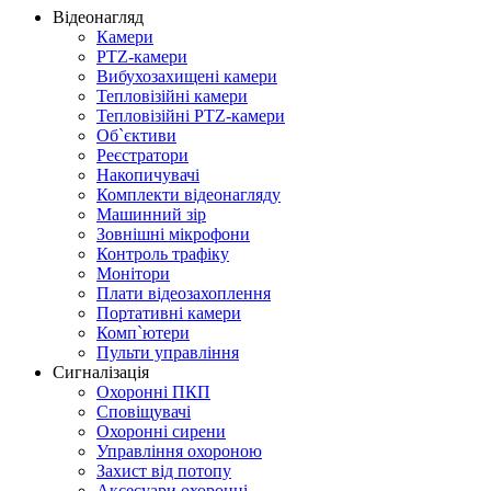
Відеонагляд
Камери
PTZ-камери
Вибухозахищені камери
Тепловізійні камери
Тепловізійні PTZ-камери
Об`єктиви
Реєстратори
Накопичувачі
Комплекти відеонагляду
Машинний зір
Зовнішні мікрофони
Контроль трафіку
Монітори
Плати відеозахоплення
Портативні камери
Комп`ютери
Пульти управління
Сигналізація
Охоронні ПКП
Сповіщувачі
Охоронні сирени
Управління охороною
Захист від потопу
Аксесуари охоронні