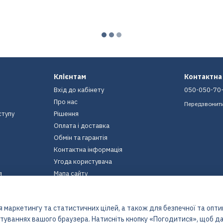
Клієнтам
Контактна
Вхід до кабінету
050-050-70
Про нас
Передзвонит
ступу
Рішення
Оплата і доставка
Обмін та гарантія
Контактна інформація
Угода користувача
я
Мапа сайту
Ми в соцмережах
 маркетингу та статистичних цілей, а також для безпечної та опт
штуваннях вашого браузера. Натисніть кнопку «Погодитися», щоб да