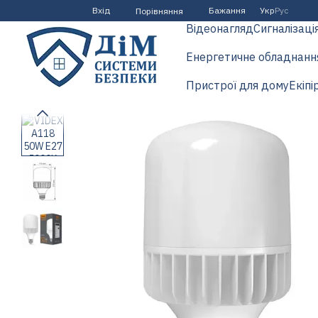
Перейти до основного контенту
Вхід
Бажання
Укр
Рус
Порівняння
Відеонагляд
Сигналізаці
Енергетичне обладнанн
Пристрої для дому
Екіпі