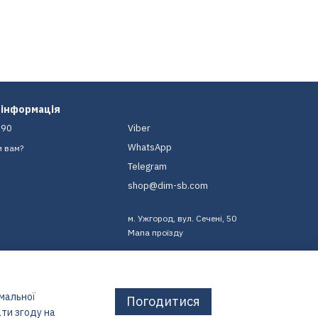
 інформація
-90
Viber
WhatsApp
и вам?
Telegram
shop@dim-sb.com
м. Ужгород, вул. Сечені, 50
Мапа проїзду
имальної
Погодитися
ти згоду на