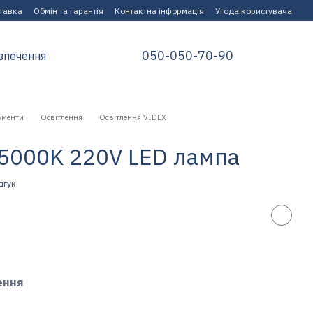
ставка
Обмін та гарантія
Контактна інформація
Угода користувача
050-050-70-90
зпечення
ументи
Освітлення
Освітлення VIDEX
5000K 220V LED лампа
дгук
ення