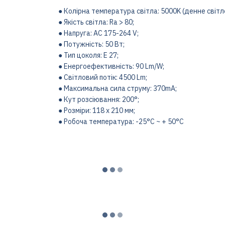
● Колірна температура світла: 5000K (денне світл
● Якість світла: Ra > 80;
● Напруга: AC 175-264 V;
● Потужність: 50 Вт;
● Тип цоколя: Е 27;
● Енергоефективність: 90 Lm/W;
● Світловий потік: 4500 Lm;
● Максимальна сила струму: 370mA;
● Кут розсіювання: 200°;
● Розміри: 118 x 210 мм;
● Робоча температура: -25°C ~ + 50°С