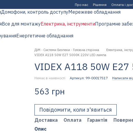
Про нас
Рішення
Оплата і до
я
Домофони, контроль доступу
Мережеве обладнання
я
Все для монтажу
Електрика, інструменти
Програмне забе
рування
Енергетичне обладнання
ДіМ - Системи Безпеки - Головна сторінка
Електрика, інстр
VIDEX A118 50W E27 5000K 220V LED лампа
VIDEX A118 50W E27 
Немає в наявності
Артикул: 99-00017517
Написати ві
563 грн
Повідомити, коли з'явиться
Доставка
Оплата
Гарантія
Поверн
Опис