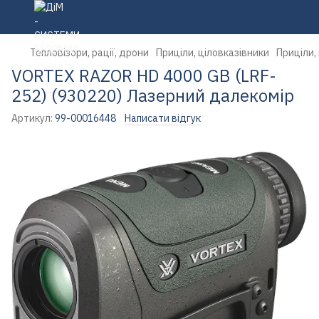
Тепловізори, рації, дрони
Приціли, ціловказівники
Приціли,
VORTEX RAZOR HD 4000 GB (LRF-
252) (930220) Лазерний далекомір
Артикул:
99-00016448
Написати відгук