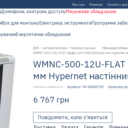
Про нас
Рішення
Оплата і до
я
Домофони, контроль доступу
Мережеве обладнання
я
Все для монтажу
Електрика, інструменти
Програмне забе
рування
Енергетичне обладнання
ДіМ - Системи Безпеки - Головна сторінка
Мережеве облад
WMNC-500-12U-FLAT Шафа 12U 600x500х640 мм Hypernet на
WMNC-500-12U-FLAT 
мм Hypernet настінни
Немає в наявності
Артикул: 99-00005792
Написати ві
6 767 грн
Повідомити, коли з'явиться
Доставка
Оплата
Гарантія
Поверн