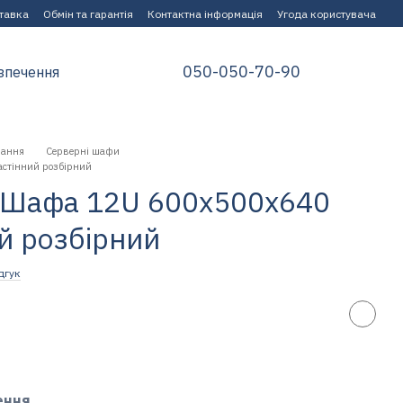
ставка
Обмін та гарантія
Контактна інформація
Угода користувача
050-050-70-90
зпечення
нання
Серверні шафи
стінний розбірний
Шафа 12U 600x500х640
й розбірний
дгук
ення