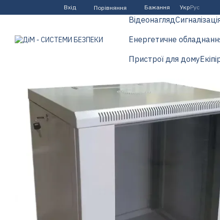
Перейти до основного контенту
Вхід
Бажання
Укр
Рус
Порівняння
Відеонагляд
Сигналізаці
Енергетичне обладнанн
Пристрої для дому
Екіпі