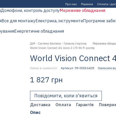
Про нас
Рішення
Оплата і до
я
Домофони, контроль доступу
Мережеве обладнання
я
Все для монтажу
Електрика, інструменти
Програмне забе
рування
Енергетичне обладнання
ДіМ - Системи Безпеки - Головна сторінка
Мережеве облад
World Vision Connect 4G micro 2 LTE Wi-Fi роутер
World Vision Connect 
Немає в наявності
Артикул: 99-00016428
Написати ві
1 827 грн
Повідомити, коли з'явиться
Доставка
Оплата
Гарантія
Поверн
Опис