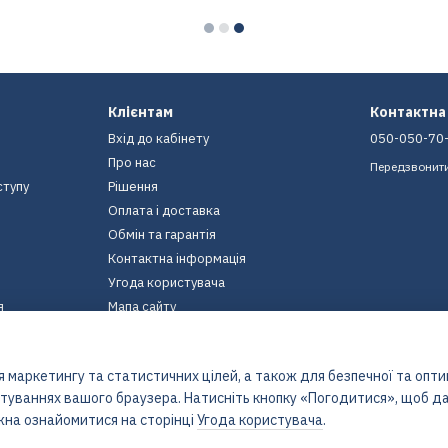
Клієнтам
Контактна
Вхід до кабінету
050-050-70
Про нас
Передзвонит
ступу
Рішення
Оплата і доставка
Обмін та гарантія
Контактна інформація
Угода користувача
я
Мапа сайту
Ми в соцмережах
 маркетингу та статистичних цілей, а також для безпечної та опт
штуваннях вашого браузера. Натисніть кнопку «Погодитися», щоб да
жна ознайомитися на сторінці
Угода користувача
.