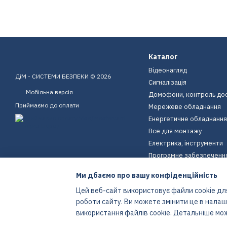
Каталог
Відеонагляд
ДіМ - СИСТЕМИ БЕЗПЕКИ © 2026
Сигналізація
Мобільна версія
Домофони, контроль до
Приймаємо до оплати
Мережеве обладнання
Енергетичне обладнання
Все для монтажу
Електрика, інструменти
Програмне забезпеченн
Пристрої для дому
Ми дбаємо про вашу конфіденційність
Екіпірування
Цей веб-сайт використовує файли cookie для
Енергетичне обладнання
роботи сайту. Ви можете змінити це в нала
Інтернет-магазин створений з Хорошоп
використання файлів cookie. Детальніше мо