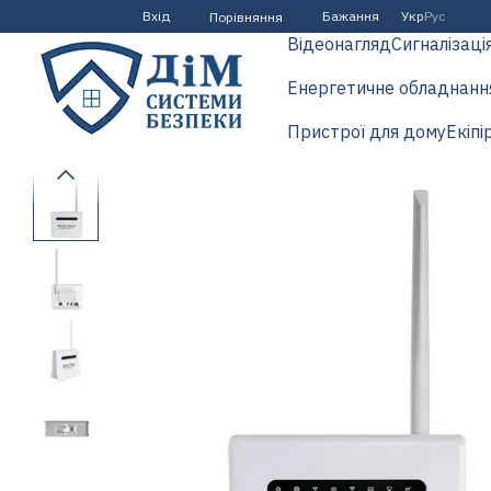
Перейти до основного контенту
Вхід
Бажання
Укр
Рус
Порівняння
Відеонагляд
Сигналізаці
Енергетичне обладнанн
Пристрої для дому
Екіпі