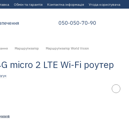
ставка
Обмін та гарантія
Контактна інформація
Угода користувача
050-050-70-90
зпечення
нання
Маршрутизатор
Маршрутизатор World Vision
4G micro 2 LTE Wi-Fi роутер
дгук
ення