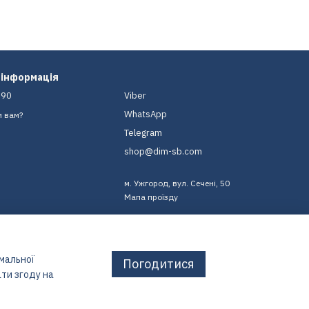
 інформація
-90
Viber
WhatsApp
и вам?
Telegram
shop@dim-sb.com
м. Ужгород, вул. Сечені, 50
Мапа проїзду
имальної
Погодитися
ти згоду на