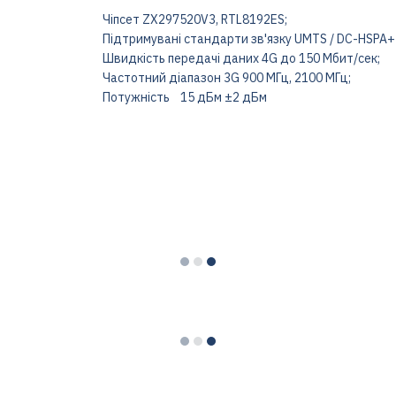
Чіпсет ZX297520V3, RTL8192ES;
Підтримувані стандарти зв'язку UMTS / DC-HSPA+ 
Швидкість передачі даних 4G до 150 Мбит/сек;
Частотний діапазон 3G 900 МГц, 2100 МГц;
Потужність 15 дБм ±2 дБм