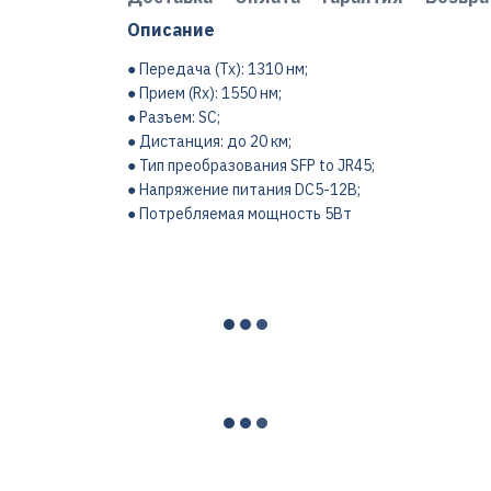
Описание
● Передача (Tx): 1310 нм;
● Прием (Rx): 1550 нм;
● Разъем: SC;
● Дистанция: до 20 км;
● Тип преобразования SFP to JR45;
● Напряжение питания DC5-12В;
● Потребляемая мощность 5Вт