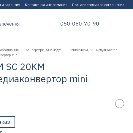
 и гарантия
Контактная информация
Пользовательское соглашение
050-050-70-90
зпечення
 обладнання
Конвертери, SFP модулі
Конвертери, SFP модулі Alistar
ертор mini
M SC 20KM
диаконвертор mini
аказ
т