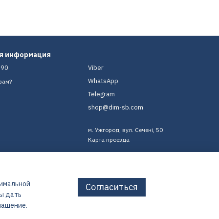
ая информация
-90
Viber
WhatsApp
вам?
Telegram
shop@dim-sb.com
м. Ужгород, вул. Сечені, 50
Карта проезда
тимальной
Согласиться
бы дать
лашение
.