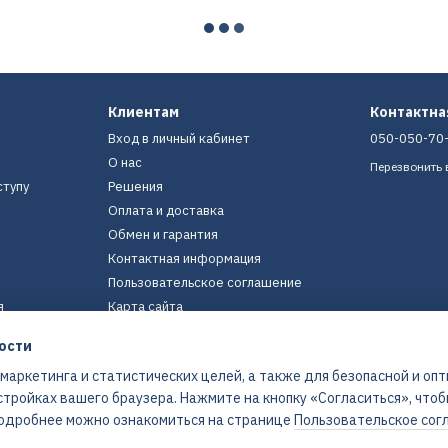
Клиентам
Контактн
Вход в личный кабинет
050-050-70
О нас
Перезвонить 
ступу
Решения
Оплата и доставка
Обмен и гарантия
Контактная информация
Пользовательское соглашение
я
Карта сайта
ости
Мы в соцсетях
 маркетинга и статистических целей, а также для безопасной и оп
стройках вашего браузера. Нажмите на кнопку «Согласиться», что
 Подробнее можно ознакомиться на странице
Пользовательское сог