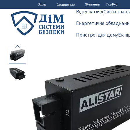
Перейти к основному контенту
Вход
Желания
Укр
Рус
Сравнение
Відеонагляд
Сигналізаці
Енергетичне обладнанн
Пристрої для дому
Екіпі