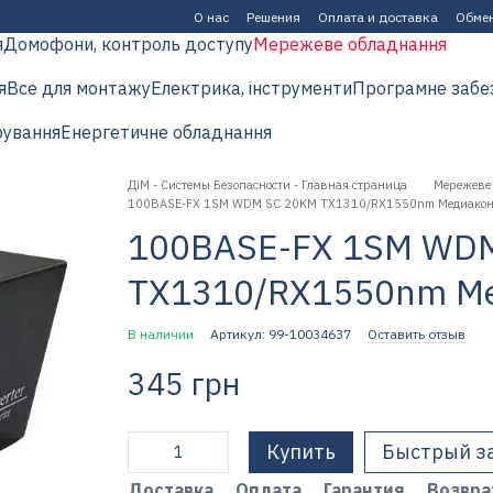
О нас
Решения
Оплата и доставка
Обмен
я
Домофони, контроль доступу
Мережеве обладнання
я
Все для монтажу
Електрика, інструменти
Програмне забе
рування
Енергетичне обладнання
ДіМ - Системы Безопасности - Главная страница
Мережеве
100BASE-FX 1SM WDM SC 20KM TX1310/RX1550nm Медиаконв
100BASE-FX 1SM WD
TX1310/RX1550nm Ме
В наличии
Артикул: 99-10034637
Оставить отзыв
345 грн
Купить
Быстрый з
Доставка
Оплата
Гарантия
Возвра