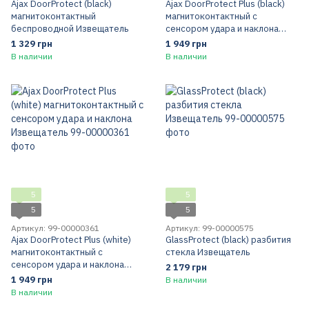
Ajax DoorProtect (black)
Ajax DoorProtect Plus (black)
магнитоконтактный
магнитоконтактный с
беспроводной Извещатель
сенсором удара и наклона
Извещатель
1 329 грн
1 949 грн
В наличии
В наличии
5
5
5
5
Артикул: 99-00000361
Артикул: 99-00000575
Ajax DoorProtect Plus (white)
GlassProtect (black) разбития
магнитоконтактный с
стекла Извещатель
сенсором удара и наклона
2 179 грн
Извещатель
1 949 грн
В наличии
В наличии