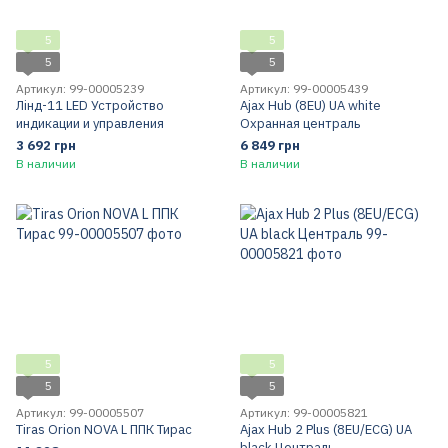
5
5
5
5
Артикул: 99-00005239
Артикул: 99-00005439
Лінд-11 LED Устройство
Ajax Hub (8EU) UA white
индикации и управления
Охранная централь
3 692 грн
6 849 грн
В наличии
В наличии
5
5
5
5
Артикул: 99-00005507
Артикул: 99-00005821
Tiras Orion NOVA L ППК Тирас
Ajax Hub 2 Plus (8EU/ECG) UA
black Централь