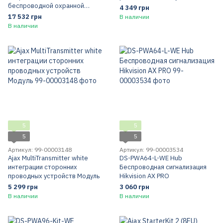
беспроводной охранной
4 349 грн
системы
17 532 грн
В наличии
В наличии
5
5
5
5
Артикул: 99-00003148
Артикул: 99-00003534
Ajax MultiTransmitter white
DS-PWA64-L-WE Hub
интеграции сторонних
Беспроводная сигнализация
проводных устройств Модуль
Hikvision AX PRO
5 299 грн
3 060 грн
В наличии
В наличии