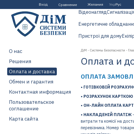
Перейти к основному контенту
Вход
Желания
Укр
Рус
Сравнение
Відеонагляд
Сигналізаці
Енергетичне обладнанн
Пристрої для дому
Екіпі
О нас
ДіМ - Системы Безопасности - Гл
Оплата и д
Решения
Оплата и доставка
ОПЛАТА ЗАМОВЛ
Обмен и гарантия
• ГОТІВКОВІЙ РОЗРАХУ
Контактная информация
• РОЗРАХУНОК КАРТКОЮ
Пользовательское
• ОН-ЛАЙН ОПЛАТА КАР
соглашение
• НАКЛАДЕНІЙ ПЛАТІЖ
-
Карта сайта
витрати та комісії на дос
перевізника. Номер товарн