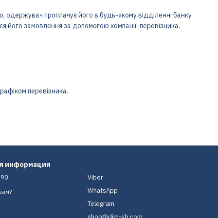
го, одержувач проплачує його в будь-якому відділенні банку
ься його замовлення за допомогою компанії-перевізника.
графіком перевізника.
ая информация
-90
Viber
WhatsApp
вам?
Telegram
shop@dim-sb.com