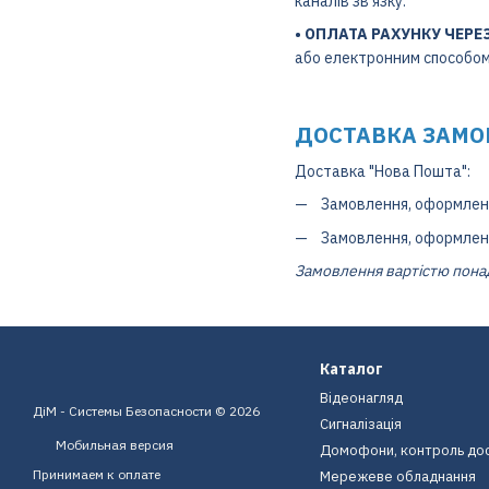
каналів зв'язку.
• ОПЛАТА РАХУНКУ ЧЕРЕ
або електронним способом.
ДОСТАВКА ЗАМО
Доставка "Нова Пошта":
Замовлення, оформлені 
Замовлення, оформлені 
Замовлення вартістю понад
Каталог
Відеонагляд
ДіМ - Системы Безопасности © 2026
Сигналізація
Мобильная версия
Домофони, контроль до
Принимаем к оплате
Мережеве обладнання