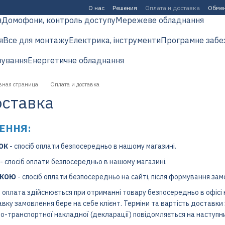
О нас
Решения
Оплата и доставка
Обмен
я
Домофони, контроль доступу
Мережеве обладнання
я
Все для монтажу
Електрика, інструменти
Програмне забе
рування
Енергетичне обладнання
авная страница
Оплата и доставка
оставка
ЕННЯ:
НОК
- спосіб оплати безпосередньо в нашому магазині.
- спосіб оплати безпосередньо в нашому магазині.
ТКОЮ
- спосіб оплати безпосередньо на сайті, після формування зам
 оплата здійснюється при отриманні товару безпосередньо в офісі к
тавку замовлення бере на себе клієнт. Терміни та вартість доставк
о-транспортної накладної (декларації) повідомляється на наступн