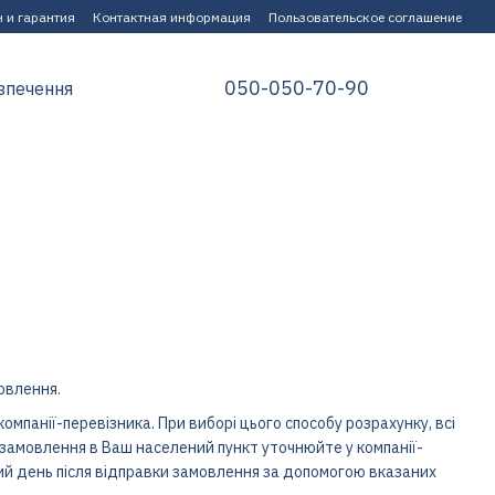
 и гарантия
Контактная информация
Пользовательское соглашение
050-050-70-90
зпечення
овлення.
омпанії-перевізника. При виборі цього способу розрахунку, всі
и замовлення в Ваш населений пункт уточнюйте у компанії-
ий день після відправки замовлення за допомогою вказаних