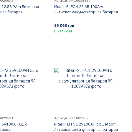
10026632
Артикул: 99-10026637
4 12.8В 9А•ч Литиевая
Must LiFePO4 25.6В 100А•ч
ная батарея
Литиевая аккумуляторная батарея
35 068 грн
В наличии
10029573
Артикул: 99-10029578
25.6V100AH G1 c
Ritar R-LFP51.2V100AH c bluetooth
итиевая
Литиевая аккумуляторная батарея