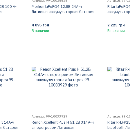
Артикул: 99-10026625
Артикул: 99-
2В 100 А•ч
Merlion LiFePO4 12.8В 24А•ч
Ritar LiFePO
ая
Литиевая аккумуляторная батарея
аккумулятор
я
4 095 грн
2 225 грн
В наличии
В наличии
Артикул: 99-10033929
Артикул: 99-
В 314А•ч
Renon Xcellent Plus H 51.2В 314А•ч
Ritar R-LFP
ая батарея
с подогревом Литиевая
bluetooth Л