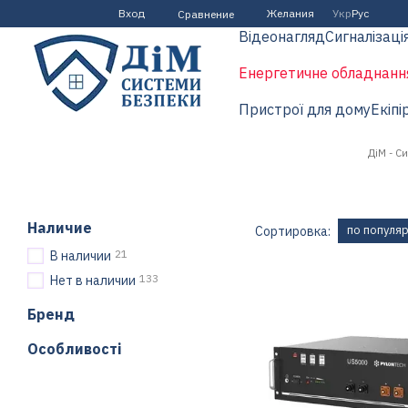
Перейти к основному контенту
Вход
Желания
Укр
Рус
Сравнение
Відеонагляд
Сигналізаці
Енергетичне обладнанн
Пристрої для дому
Екіпі
ДіМ - С
Наличие
по популя
Сортировка:
21
В наличии
133
Нет в наличии
Бренд
Особливості