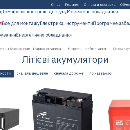
О нас
Решения
Оплата и доставка
Обмен
я
Домофони, контроль доступу
Мережеве обладнання
я
Все для монтажу
Електрика, інструменти
Програмне забе
рування
Енергетичне обладнання
истемы Безопасности - Главная страница
Енергетичне обладнання
Літієві ак
Літієві акумулятори
рности
сначала дешевле
сначала дороже
по названию