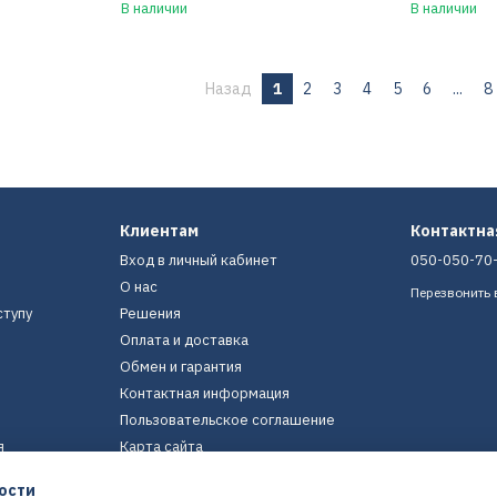
В наличии
В наличии
Назад
1
2
3
4
5
6
...
8
Клиентам
Контактн
Вход в личный кабинет
050-050-70
О нас
Перезвонить 
ступу
Решения
Оплата и доставка
Обмен и гарантия
Контактная информация
Пользовательское соглашение
я
Карта сайта
ости
Мы в соцсетях