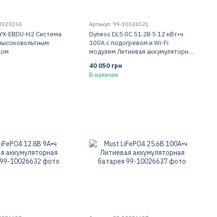
00025150
Артикул: 99-10024521
YX-EBDU-H2 Система
Dyness DL5.0C 51.2В 5.12 кВт•ч
 высоковольтным
100А с подогревом и Wi-Fi
ром
модулем Литиевая аккумуляторная
батарея
40 050 грн
В наличии