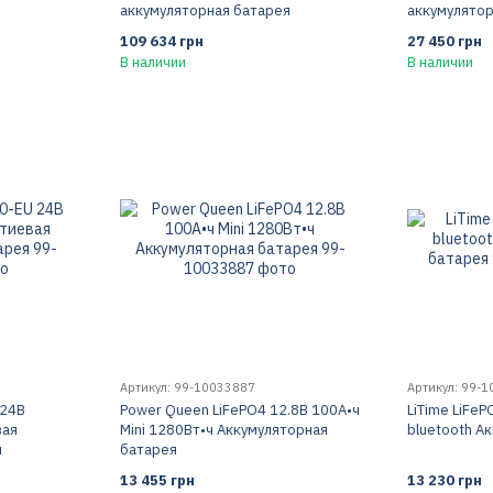
аккумуляторная батарея
аккумулятор
109 634 грн
27 450 грн
В наличии
В наличии
Артикул: 99-10033887
Артикул: 99-
 24В
Power Queen LiFePO4 12.8В 100А•ч
LiTime LiFe
вая
Mini 1280Вт•ч Аккумуляторная
bluetooth А
я
батарея
13 455 грн
13 230 грн