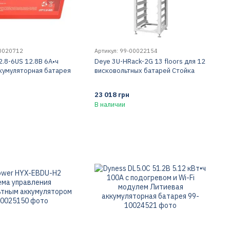
00020712
Артикул: 99-00022154
2.8-6US 12.8В 6А•ч
Deye 3U-HRack-2G 13 floors для 12
кумуляторная батарея
висковольтных батарей Стойка
23 018 грн
В наличии