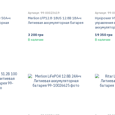
Артикул: 99-00023619
Артикул: 99-
В 50А•ч
Merlion LFP12.8-18US 12.8В 18А•ч
Hyxipower H
торная
Литиевая аккумуляторная батарея
управления
аккумулято
3 200 грн
19 350 грн
В наличии
В наличии