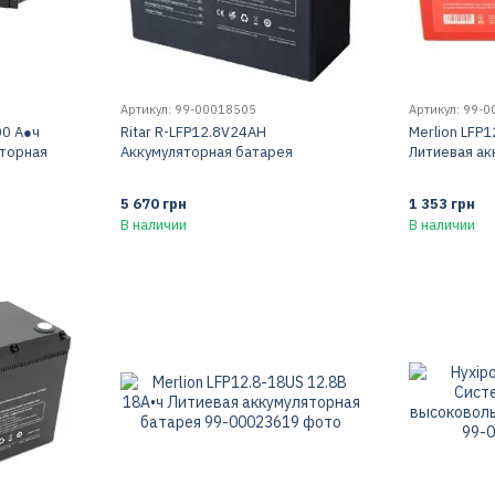
Артикул: 99-00018505
Артикул: 99-
00 А●ч
Ritar R-LFP12.8V24AH
Merlion LFP1
яторная
Аккумуляторная батарея
Литиевая ак
5 670 грн
1 353 грн
В наличии
В наличии