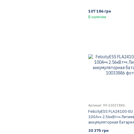
107 186 грн
В наличии
Артикул: 99-10033886
FelicityESS FLA24100-EU
100А•ч 2.56кВт•ч Литие
аккумуляторная батаре
30 375 грн