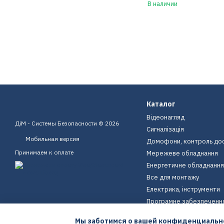
В наличии
Каталог
Відеонагляд
ДіМ - Системы Безопасности © 2026
Сигналізація
Мобильная версия
Домофони, контроль до
Принимаем к оплате
Мережеве обладнання
Енергетичне обладнання
Все для монтажу
Електрика, інструменти
Програмне забезпеченн
Пристрої для дому
Мы заботимся о вашей конфиденциальн