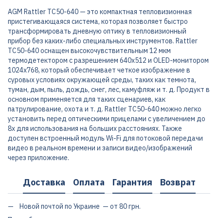
AGM Rattler TC50-640 — это компактная тепловизионная
пристегивающаяся система, которая позволяет быстро
трансформировать дневную оптику в тепловизионный
прибор без каких-либо специальных инструментов. Rattler
TC50-640 оснащен высокочувствительным 12 мкм
термодетектором с разрешением 640x512 и OLED-монитором
1024x768, который обеспечивает четкое изображение в
суровых условиях окружающей среды, таких как темнота,
туман, дым, пыль, дождь, снег, лес, камуфляж и т. д. Продукт в
основном применяется для таких сценариев, как
патрулирование, охота и т. д. Rattler TC50-640 можно легко
установить перед оптическими прицелами с увеличением до
8x для использования на больших расстояниях. Также
доступен встроенный модуль Wi-Fi для потоковой передачи
видео в реальном времени и записи видео/изображений
через приложение.
Доставка
Оплата
Гарантия
Возврат
Новой почтой по Украине — от 80 грн.