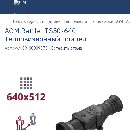
Тепловізори, рації, дрони
Тепловізори
Тепловізори AGM
A
AGM Rattler TS50-640
Тепловизионный прицел
Артикул:
99-00009375
Оставить отзыв