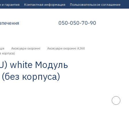
 и гарантия
Контактная информация
Пользовательское соглашение
050-050-70-90
зпечення
ція
Аксесуари охоронні
Аксесуари охоронні AJAX
з корпуса)
EU) white Модуль
(без корпуса)