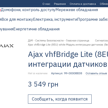
О нас
Решения
Оплата и доставка
Обмен
я
Домофони, контроль доступу
Мережеве обладнання
я
Все для монтажу
Електрика, інструменти
Програмне забе
рування
Енергетичне обладнання
ДіМ - Системы Безопасности - Главная страница
Сигналіза
Ajax vhfBridge Lite (8EU) white Модуль интеграции датчиков (бе
Ajax vhfBridge Lite (8
интеграции датчиков 
Нет в наличии
Артикул: 99-00008838
Оставить отзыв
3 549 грн
Сообщить, когда появится