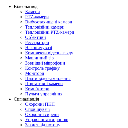
Відеонагляд
Камери
PTZ-камери
Вибухозахищені камери
Тепловізійні камери
Тепловізійні PTZ-камери
Об`єктиви
Реєстратори
Накопичувачі
Комплекти відеонагляду
Машинний зір
Зовнішні мікрофони
Контроль трафіку
Монітори
Плати відеозахоплення
Портативні камери
Комп`ютери
Пульти управління
Сигналізація
Охоронні ПКП
Сповіщувачі
Охоронні сирени
Управління охороною
Захист від потопу