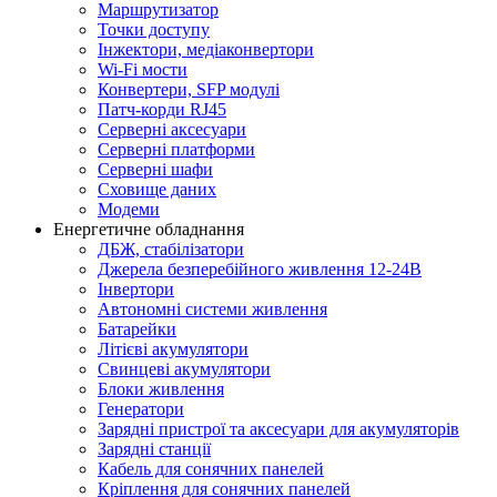
Маршрутизатор
Точки доступу
Інжектори, медіаконвертори
Wi-Fi мости
Конвертери, SFP модулі
Патч-корди RJ45
Серверні аксесуари
Серверні платформи
Серверні шафи
Сховище даних
Модеми
Енергетичне обладнання
ДБЖ, стабілізатори
Джерела безперебійного живлення 12-24В
Інвертори
Автономні системи живлення
Батарейки
Літієві акумулятори
Свинцеві акумулятори
Блоки живлення
Генератори
Зарядні пристрої та аксесуари для акумуляторів
Зарядні станції
Кабель для сонячних панелей
Кріплення для сонячних панелей