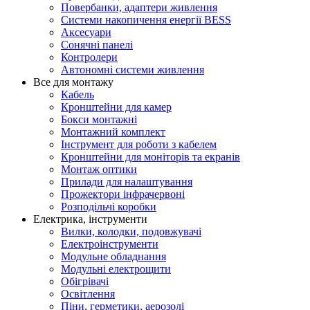
Повербанки, адаптери живлення
Системи накопичення енергії BESS
Аксесуари
Сонячні панелі
Контролери
Автономні системи живлення
Все для монтажу
Кабель
Кронштейни для камер
Бокси монтажні
Монтажний комплект
Інструмент для роботи з кабелем
Кронштейни для моніторів та екранів
Монтаж оптики
Прилади для налаштування
Прожектори інфрачервоні
Розподільчі коробки
Електрика, інструменти
Вилки, колодки, подовжувачі
Електроінструменти
Модульне обладнання
Модульні електрощити
Обігрівачі
Освітлення
Піни, герметики, аерозолі