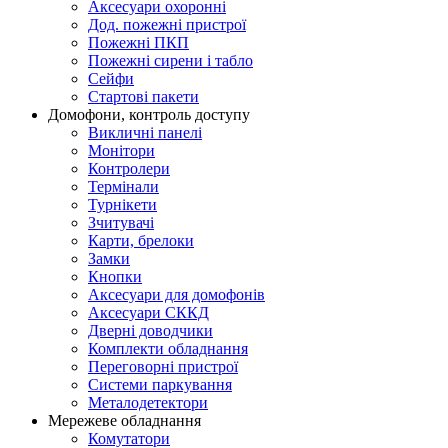
Аксесуари охоронні
Дод. пожежні пристрої
Пожежні ПКП
Пожежні сирени і табло
Сейфи
Стартові пакети
Домофони, контроль доступу
Викличні панелі
Монітори
Контролери
Термінали
Турнікети
Зчитувачі
Карти, брелоки
Замки
Кнопки
Аксесуари для домофонів
Аксесуари СККД
Дверні доводчики
Комплекти обладнання
Переговорні пристрої
Системи паркування
Металодетектори
Мережеве обладнання
Комутатори