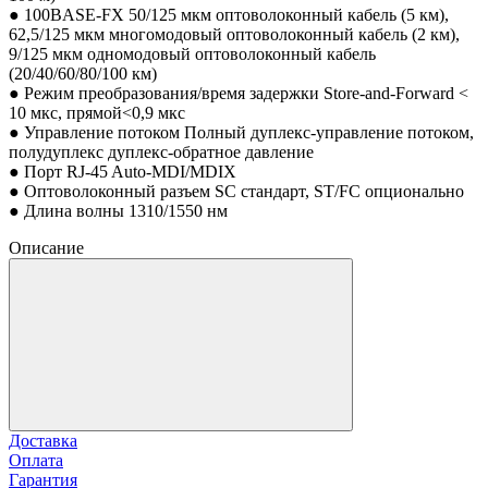
● 100BASE-FX 50/125 мкм оптоволоконный кабель (5 км),
62,5/125 мкм многомодовый оптоволоконный кабель (2 км),
9/125 мкм одномодовый оптоволоконный кабель
(20/40/60/80/100 км)
● Режим преобразования/время задержки Store-and-Forward <
10 мкс, прямой<0,9 мкс
● Управление потоком Полный дуплекс-управление потоком,
полудуплекс дуплекс-обратное давление
● Порт RJ-45 Auto-MDI/MDIX
● Оптоволоконный разъем SC стандарт, ST/FC опционально
● Длина волны 1310/1550 нм
Описание
Доставка
Оплата
Гарантия