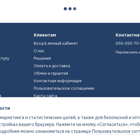
Клиентам
Контактн
Вход в личный кабинет
050-050-70
О нас
Перезвонить 
ступу
Решения
Оплата и доставка
Обмен и гарантия
Контактная информация
Пользовательское соглашение
я
Карта сайта
ости
Мы в соцсетях
 маркетинга и статистических целей, а также для безопасной и оп
стройках вашего браузера. Нажмите на кнопку «Согласиться», что
 Подробнее можно ознакомиться на странице
Пользовательское сог