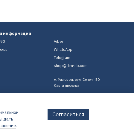
ая информация
-90
Viber
WhatsApp
вам?
Telegram
shop@dim-sb.com
м. Ужгород, вул. Сечені, 50
Карта проезда
тимальной
Согласиться
бы дать
лашение
.