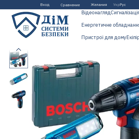
Перейти к основному контенту
Вход
Желания
Укр
Рус
Сравнение
Відеонагляд
Сигналізаці
Енергетичне обладнанн
Пристрої для дому
Екіпі