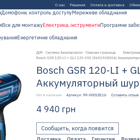
О нас
Решения
Оплата и доставка
Обмен
я
Домофони, контроль доступу
Мережеве обладнання
я
Все для монтажу
Електрика, інструменти
Програмне забе
рування
Енергетичне обладнання
ДіМ - Системы Безопасности - Главная страница
Електрика
Bosch GSR 120-LI + GLI 12V-300 (06019G8004) Аккумулятор
Bosch GSR 120-LI + G
Аккумуляторный шур
Нет в наличии
Артикул: 99-00018116
Оставить отзыв
4 940 грн
Сообщить, когда появится
Доставка
Оплата
Гарантия
Возвра