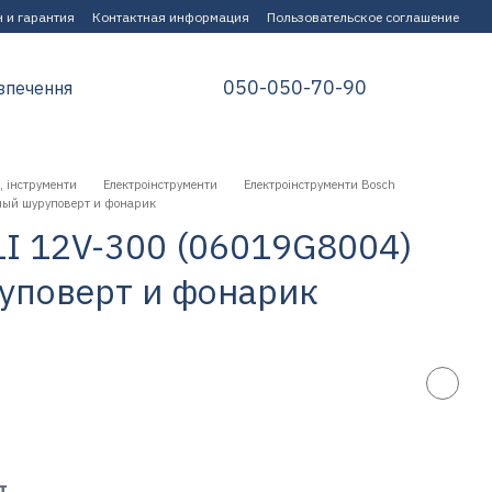
 и гарантия
Контактная информация
Пользовательское соглашение
050-050-70-90
зпечення
, інструменти
Електроінструменти
Електроінструменти Bosch
ный шуруповерт и фонарик
LI 12V-300 (06019G8004)
уповерт и фонарик
т