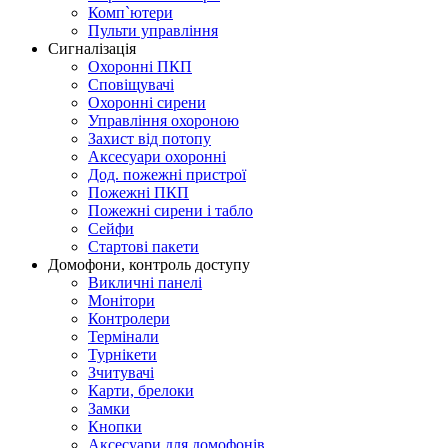
Комп`ютери
Пульти управління
Сигналізація
Охоронні ПКП
Сповіщувачі
Охоронні сирени
Управління охороною
Захист від потопу
Аксесуари охоронні
Дод. пожежні пристрої
Пожежні ПКП
Пожежні сирени і табло
Сейфи
Стартові пакети
Домофони, контроль доступу
Викличні панелі
Монітори
Контролери
Термінали
Турнікети
Зчитувачі
Карти, брелоки
Замки
Кнопки
Аксесуари для домофонів