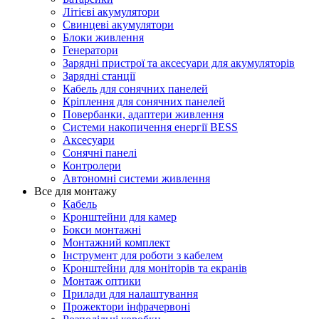
Літієві акумулятори
Свинцеві акумулятори
Блоки живлення
Генератори
Зарядні пристрої та аксесуари для акумуляторів
Зарядні станції
Кабель для сонячних панелей
Кріплення для сонячних панелей
Повербанки, адаптери живлення
Системи накопичення енергії BESS
Аксесуари
Сонячні панелі
Контролери
Автономні системи живлення
Все для монтажу
Кабель
Кронштейни для камер
Бокси монтажні
Монтажний комплект
Інструмент для роботи з кабелем
Кронштейни для моніторів та екранів
Монтаж оптики
Прилади для налаштування
Прожектори інфрачервоні