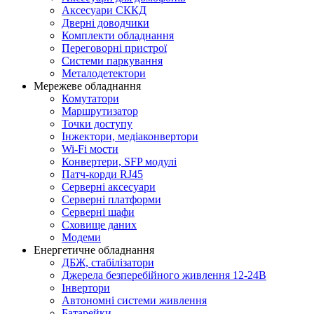
Аксесуари СККД
Дверні доводчики
Комплекти обладнання
Переговорні пристрої
Системи паркування
Металодетектори
Мережеве обладнання
Комутатори
Маршрутизатор
Точки доступу
Інжектори, медіаконвертори
Wi-Fi мости
Конвертери, SFP модулі
Патч-корди RJ45
Серверні аксесуари
Серверні платформи
Серверні шафи
Сховище даних
Модеми
Енергетичне обладнання
ДБЖ, стабілізатори
Джерела безперебійного живлення 12-24В
Інвертори
Автономні системи живлення
Батарейки