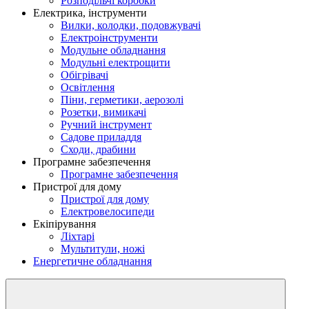
Розподільчі коробки
Електрика, інструменти
Вилки, колодки, подовжувачі
Електроінструменти
Модульне обладнання
Модульні електрощити
Обігрівачі
Освітлення
Піни, герметики, аерозолі
Розетки, вимикачі
Ручний інструмент
Садове приладдя
Сходи, драбини
Програмне забезпечення
Програмне забезпечення
Пристрої для дому
Пристрої для дому
Електровелосипеди
Екіпірування
Ліхтарі
Мультитули, ножі
Енергетичне обладнання