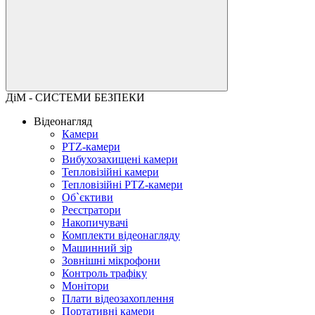
ДіМ - СИСТЕМИ БЕЗПЕКИ
Відеонагляд
Камери
PTZ-камери
Вибухозахищені камери
Тепловізійні камери
Тепловізійні PTZ-камери
Об`єктиви
Реєстратори
Накопичувачі
Комплекти відеонагляду
Машинний зір
Зовнішні мікрофони
Контроль трафіку
Монітори
Плати відеозахоплення
Портативні камери