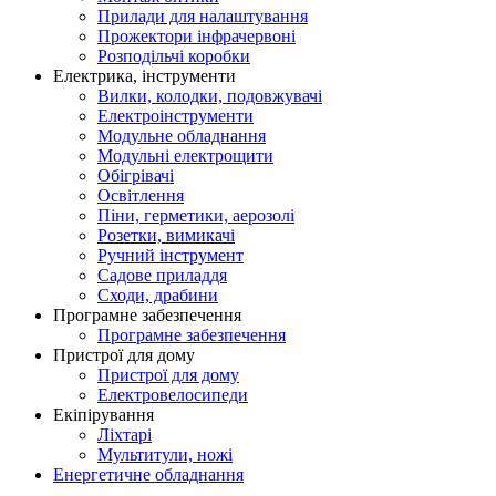
Прилади для налаштування
Прожектори інфрачервоні
Розподільчі коробки
Електрика, інструменти
Вилки, колодки, подовжувачі
Електроінструменти
Модульне обладнання
Модульні електрощити
Обігрівачі
Освітлення
Піни, герметики, аерозолі
Розетки, вимикачі
Ручний інструмент
Садове приладдя
Сходи, драбини
Програмне забезпечення
Програмне забезпечення
Пристрої для дому
Пристрої для дому
Електровелосипеди
Екіпірування
Ліхтарі
Мультитули, ножі
Енергетичне обладнання