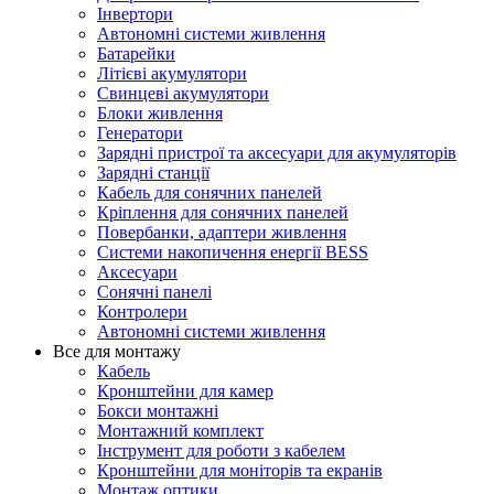
Інвертори
Автономні системи живлення
Батарейки
Літієві акумулятори
Свинцеві акумулятори
Блоки живлення
Генератори
Зарядні пристрої та аксесуари для акумуляторів
Зарядні станції
Кабель для сонячних панелей
Кріплення для сонячних панелей
Повербанки, адаптери живлення
Системи накопичення енергії BESS
Аксесуари
Сонячні панелі
Контролери
Автономні системи живлення
Все для монтажу
Кабель
Кронштейни для камер
Бокси монтажні
Монтажний комплект
Інструмент для роботи з кабелем
Кронштейни для моніторів та екранів
Монтаж оптики