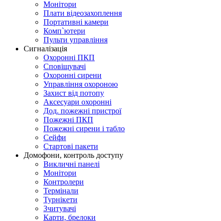
Монітори
Плати відеозахоплення
Портативні камери
Комп`ютери
Пульти управління
Сигналізація
Охоронні ПКП
Сповіщувачі
Охоронні сирени
Управління охороною
Захист від потопу
Аксесуари охоронні
Дод. пожежні пристрої
Пожежні ПКП
Пожежні сирени і табло
Сейфи
Стартові пакети
Домофони, контроль доступу
Викличні панелі
Монітори
Контролери
Термінали
Турнікети
Зчитувачі
Карти, брелоки