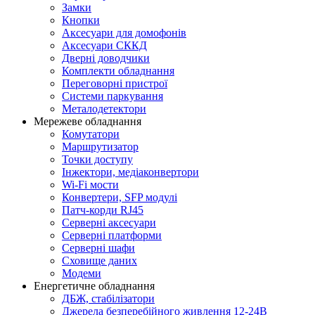
Замки
Кнопки
Аксесуари для домофонів
Аксесуари СККД
Дверні доводчики
Комплекти обладнання
Переговорні пристрої
Системи паркування
Металодетектори
Мережеве обладнання
Комутатори
Маршрутизатор
Точки доступу
Інжектори, медіаконвертори
Wi-Fi мости
Конвертери, SFP модулі
Патч-корди RJ45
Серверні аксесуари
Серверні платформи
Серверні шафи
Сховище даних
Модеми
Енергетичне обладнання
ДБЖ, стабілізатори
Джерела безперебійного живлення 12-24В