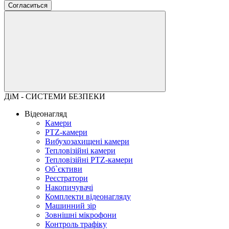
Согласиться
ДіМ - СИСТЕМИ БЕЗПЕКИ
Відеонагляд
Камери
PTZ-камери
Вибухозахищені камери
Тепловізійні камери
Тепловізійні PTZ-камери
Об`єктиви
Реєстратори
Накопичувачі
Комплекти відеонагляду
Машинний зір
Зовнішні мікрофони
Контроль трафіку