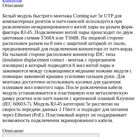
Описание
Белый модуль быстрого монтажа Corning кат 5е UTP для
компьютерных розеток и патч-панелей используется при
разключении неэкранированного витой пары на разъем форм-
фактора RJ-45. Подключение витой пары происходит по двум
цветовым схемам T568A или T568B. На лицевой стороне
расположен разъем на 8 пин с защитной шторкой от пыли,
предназначенный для подключения коннектора от патч-корда.
На тыльной стороне расположен коннектор IDC типа
(insulation displacement contact - монтаж с прорезанием
изоляции) в который подводятся 8 жил витой пары и
зажимаются между сужающимися медными ножами модуля с
помощью зажимной крышки усилиями пальцев руки. Для
монтажа достаточно использовать кусачки для удаления
излишков жил извитого пара. После разключения кабеля
модуль устанавливается в пластиковую или металлическую
рамку розетки или патч панели с крепежной планкой Keystone
(IEC 60603-7). Модуль RJ-45 категории 5e рассчитан на
скорость передачи данных 1 Гбит/с и подходит для питания
через Ethernet (PoE). Пластиковый корпус не поддерживает
возможность подключения экранированного кабеля.
Описание