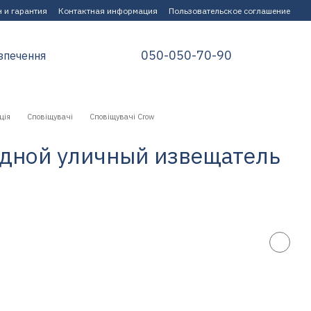
 и гарантия
Контактная информация
Пользовательское соглашение
050-050-70-90
зпечення
ція
Сповіщувачі
Сповіщувачі Crow
одной уличный извещатель