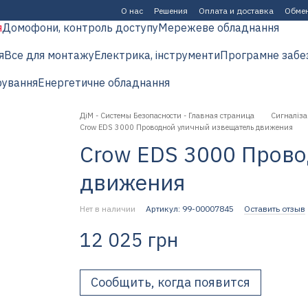
О нас
Решения
Оплата и доставка
Обмен
я
Домофони, контроль доступу
Мережеве обладнання
я
Все для монтажу
Електрика, інструменти
Програмне забе
рування
Енергетичне обладнання
ДіМ - Системы Безопасности - Главная страница
Сигналіза
Crow EDS 3000 Проводной уличный извещатель движения
Crow EDS 3000 Пров
движения
Нет в наличии
Артикул: 99-00007845
Оставить отзыв
12 025 грн
Сообщить, когда появится