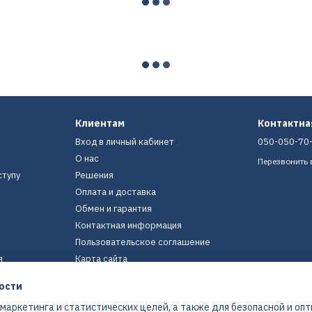
Клиентам
Контактн
Вход в личный кабинет
050-050-70
О нас
Перезвонить 
ступу
Решения
Оплата и доставка
Обмен и гарантия
Контактная информация
Пользовательское соглашение
я
Карта сайта
ости
Мы в соцсетях
 маркетинга и статистических целей, а также для безопасной и оп