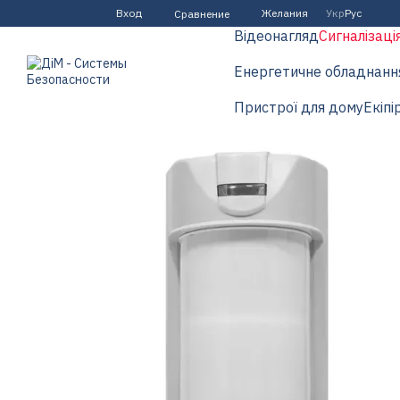
Перейти к основному контенту
Вход
Желания
Укр
Рус
Сравнение
Відеонагляд
Сигналізаці
Енергетичне обладнанн
Пристрої для дому
Екіпі