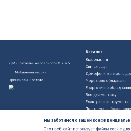
Каталог
Відеонагляд
ДіМ - Системы Безопасности © 2026
Сигналізація
Мобильная версия
Домофони, контроль до
Принимаем к оплате
Мережеве обладнання
Енергетичне обладнання
Все для монтажу
Електрика, інструменти
Програмне забезпеченн
Пристрої для дому
Мы заботимся о вашей конфиденциальн
Екіпірування
Этот веб-сайт использует файлы cookie для
Енергетичне обладнання