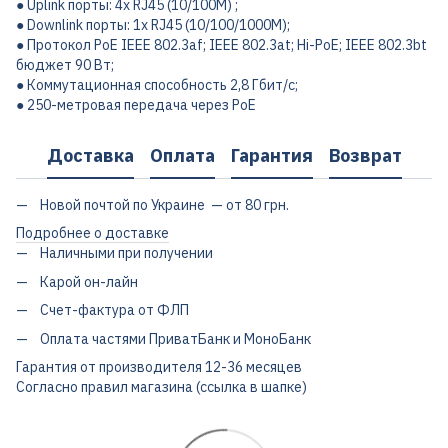
● Uplink порты: 4x RJ45 (10/100M) ;
● Downlink порты: 1x RJ45 (10/100/1000M);
● Протокол PoE IEEE 802.3af; IEEE 802.3at; Hi-PoE; IEEE 802.3bt
бюджет 90 Вт;
● Коммутационная способность 2,8 Гбит/с;
● 250-метровая передача через PoE
Доставка
Оплата
Гарантия
Возврат
Новой почтой по Украине — от 80 грн.
Подробнее о доставке
Наличными при получении
Карой он-лайн
Счет-фактура от ФЛП
Оплата частями ПриватБанк и МоноБанк
Гарантия от производителя 12-36 месяцев
Согласно правил магазина (ссылка в шапке)