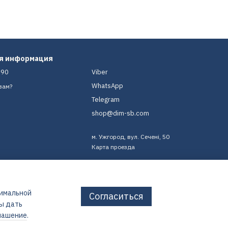
ая информация
-90
Viber
WhatsApp
вам?
Telegram
shop@dim-sb.com
м. Ужгород, вул. Сечені, 50
Карта проезда
тимальной
Согласиться
бы дать
лашение
.