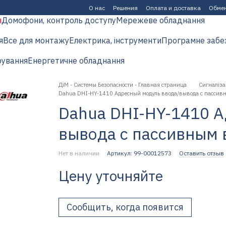
О нас
Решения
Оплата и доставка
Обмен
я
Домофони, контроль доступу
Мережеве обладнання
я
Все для монтажу
Електрика, інструменти
Програмне забе
рування
Енергетичне обладнання
ДіМ - Системы Безопасности - Главная страница
Сигналіза
Dahua DHI-HY-1410 Адресный модуль ввода/вывода с пассив
Dahua DHI-HY-1410 А
вывода с пассивным
Нет в наличии
Артикул: 99-00012573
Оставить отзыв
Цену уточняйте
Сообщить, когда появится