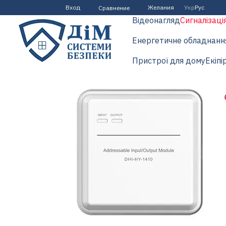
Перейти к основному контенту
Вход
Желания
Укр
Рус
Сравнение
Відеонагляд
Сигналізаці
Енергетичне обладнанн
Пристрої для дому
Екіпі