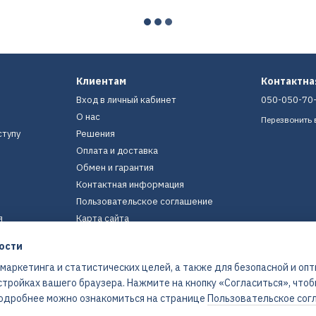
Клиентам
Контактн
Вход в личный кабинет
050-050-70
О нас
Перезвонить 
ступу
Решения
Оплата и доставка
Обмен и гарантия
Контактная информация
Пользовательское соглашение
я
Карта сайта
ости
Мы в соцсетях
 маркетинга и статистических целей, а также для безопасной и оп
стройках вашего браузера. Нажмите на кнопку «Согласиться», что
 Подробнее можно ознакомиться на странице
Пользовательское сог