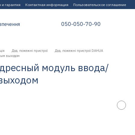
 и гарантия
Контактная информация
Пользовательское соглашение
050-050-70-90
зпечення
ція
Дод. пожежні пристрої
Дод. пожежні пристрої DAHUA
ным выходом
дресный модуль ввода/
 выходом