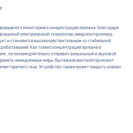
т
рерывного мониторинга концентрации пропана. Благодаря
твованной электрической технологии, микроконтроллера,
рует и становится высокочувствительным со стабильной
срабатываний. Как только концентрация пропана в
я , он незамедлительно отправит визуальный и звуковой
 принять немедленные меры. Вытяжной вентилятор может
ачки горючего газа. Устройство также может закрыть клапан