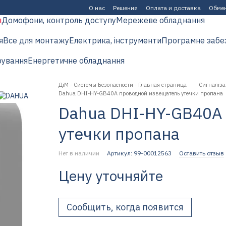
О нас
Решения
Оплата и доставка
Обмен
я
Домофони, контроль доступу
Мережеве обладнання
я
Все для монтажу
Електрика, інструменти
Програмне забе
рування
Енергетичне обладнання
ДіМ - Системы Безопасности - Главная страница
Сигналіза
Dahua DHI-HY-GB40A проводной извещатель утечки пропана
Dahua DHI-HY-GB40A
утечки пропана
Нет в наличии
Артикул: 99-00012563
Оставить отзыв
Цену уточняйте
Сообщить, когда появится