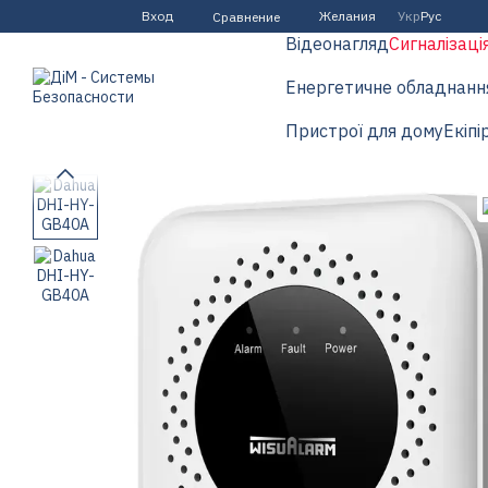
Перейти к основному контенту
Вход
Желания
Укр
Рус
Сравнение
Відеонагляд
Сигналізаці
Енергетичне обладнанн
Пристрої для дому
Екіпі