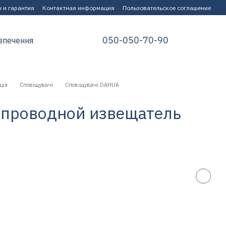
 и гарантия
Контактная информация
Пользовательское соглашение
050-050-70-90
зпечення
ція
Сповіщувачі
Сповіщувачі DAHUA
 проводной извещатель