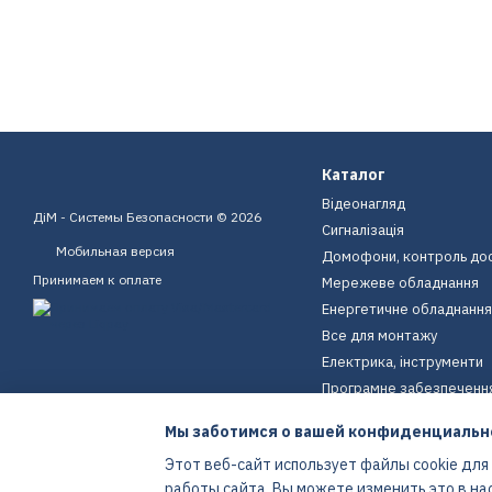
Каталог
Відеонагляд
ДіМ - Системы Безопасности © 2026
Сигналізація
Мобильная версия
Домофони, контроль до
Принимаем к оплате
Мережеве обладнання
Енергетичне обладнання
Все для монтажу
Електрика, інструменти
Програмне забезпеченн
Пристрої для дому
Мы заботимся о вашей конфиденциальн
Екіпірування
Этот веб-сайт использует файлы cookie для
Енергетичне обладнання
работы сайта. Вы можете изменить это в на