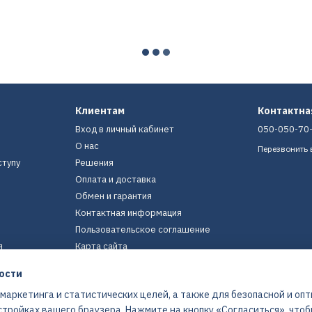
Клиентам
Контактн
Вход в личный кабинет
050-050-70
О нас
Перезвонить 
ступу
Решения
Оплата и доставка
Обмен и гарантия
Контактная информация
Пользовательское соглашение
я
Карта сайта
ости
Мы в соцсетях
 маркетинга и статистических целей, а также для безопасной и оп
стройках вашего браузера. Нажмите на кнопку «Согласиться», что