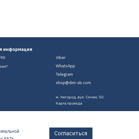
ая информация
-90
Viber
WhatsApp
вам?
Telegram
shop@dim-sb.com
м. Ужгород, вул. Сечені, 50
Карта проезда
тимальной
Согласиться
бы дать